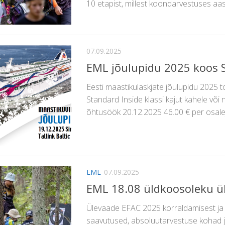
10 etapist, millest koondarvestuses aa
07.09.2025
EML jõulupidu 2025 koos Si
Eesti maastikulaskjate jõulupidu 2025 to
Standard Inside klassi kajut kahele või
õhtusöök 20.12.2025 46.00 € per osaleja
EML
07.09.2025
EML 18.08 üldkoosoleku ü
Ülevaade EFAC 2025 korraldamisest ja 
saavutused, absoluutarvestuse kohad j