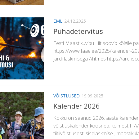
EML
24.12.2025
Pühadetervitus
Eesti Maastikuvibu Liit soovib kõigile pa
https://www.faae.ee/2025/kalender-202
jardi laskmisega Ahtmes https://archs
VÕISTLUSED
19.09.2025
Kalender 2026
Kokku on saanud 2026. aasta kalenderp
võistluskalender koosneb: kolmest IFAA 
tiitlivõistlusest: siselaskmise-, maastiku