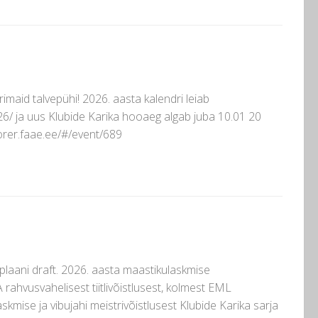
rimaid talvepühi! 2026. aasta kalendri leiab
6/ ja uus Klubide Karika hooaeg algab juba 10.01 20
corer.faae.ee/#/event/689
laani draft. 2026. aasta maastikulaskmise
rahvusvahelisest tiitlivõistlusest, kolmest EML
laskmise ja vibujahi meistrivõistlusest Klubide Karika sarja