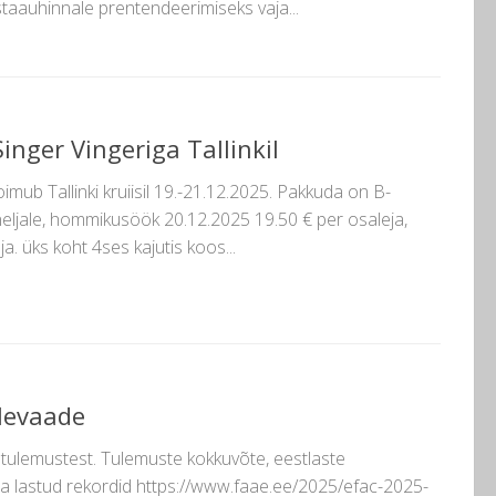
staauhinnale prentendeerimiseks vaja...
nger Vingeriga Tallinkil
imub Tallinki kruiisil 19.-21.12.2025. Pakkuda on B-
 neljale, hommikusöök 20.12.2025 19.50 € per osaleja,
. üks koht 4ses kajutis koos...
levaade
tulemustest. Tulemuste kokkuvõte, eestlaste
a lastud rekordid https://www.faae.ee/2025/efac-2025-