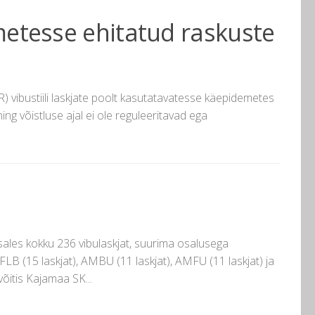
etesse ehitatud raskuste
R) vibustiili laskjate poolt kasutatavatesse käepidemetes
ning võistluse ajal ei ole reguleeritavad ega
osales kokku 236 vibulaskjat, suurima osalusega
AFLB (15 laskjat), AMBU (11 laskjat), AMFU (11 laskjat) ja
õitis Kajamaa SK...