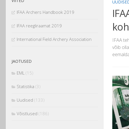
VIITED
UUDISE
IFA
IFAA Archers Handbook 2019
koh
IFAA reegliraamat 2019
International Field Archery Association
IFAA teh
võib oll
eemaldat
JAOTUSED
EML
(15)
Statistika
(3)
Uudised
(133)
Võistlused
(186)