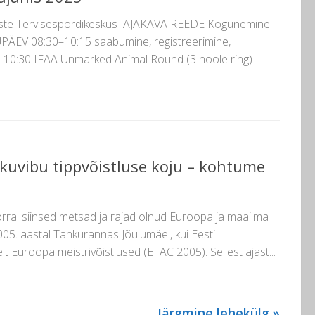
aste Tervisespordikeskus AJAKAVA REEDE Kogunemine
AUPÄEV 08:30–10:15 saabumine, registreerimine,
d 10:30 IFAA Unmarked Animal Round (3 noole ring)
kuvibu tippvõistluse koju – kohtume
orral siinsed metsad ja rajad olnud Euroopa ja maailma
005. aastal Tahkurannas Jõulumäel, kui Eesti
t Euroopa meistrivõistlused (EFAC 2005). Sellest ajast...
Järgmine lehekülg »