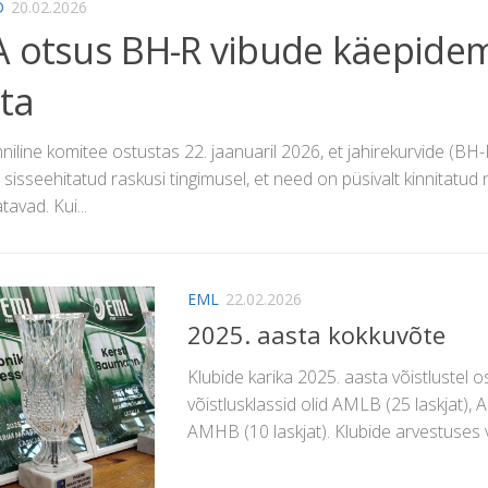
D
20.02.2026
A otsus BH-R vibude käepidem
ta
niline komitee ostustas 22. jaanuaril 2026, et jahirekurvide (BH-
a sisseehitatud raskusi tingimusel, et need on püsivalt kinnitatud 
avad. Kui...
EML
22.02.2026
2025. aasta kokkuvõte
Klubide karika 2025. aasta võistlustel 
võistlusklassid olid AMLB (25 laskjat), 
AMHB (10 laskjat). Klubide arvestuses v