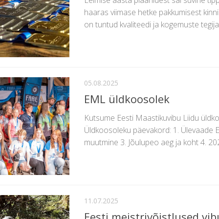
Eelmise aasta plaanidest sai suvine tipp
haaras viimase hetke pakkumisest kinni 
on tuntud kvaliteedi ja kogemuste tegij
05.08.2025
EML üldkoosolek
Kutsume Eesti Maastikuvibu Liidu üldko
Üldkoosoleku päevakord: 1. Ülevaade E
muutmine 3. Jõulupeo aeg ja koht 4. 20
11.07.2025
Eesti meistrivõistlused vi