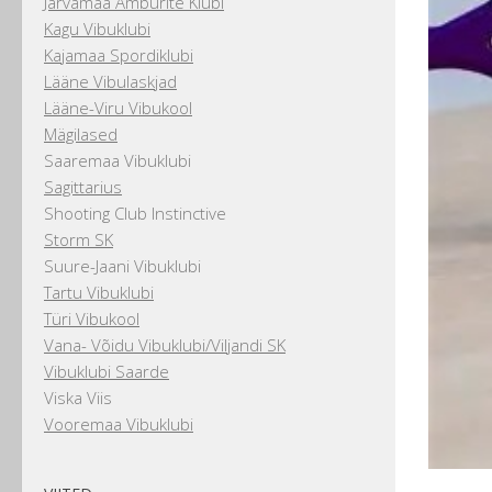
Järvamaa Amburite Klubi
Kagu Vibuklubi
Kajamaa Spordiklubi
Lääne Vibulaskjad
Lääne-Viru Vibukool
Mägilased
Saaremaa Vibuklubi
Sagittarius
Shooting Club Instinctive
Storm SK
Suure-Jaani Vibuklubi
Tartu Vibuklubi
Türi Vibukool
Vana- Võidu Vibuklubi/Viljandi SK
Vibuklubi Saarde
Viska Viis
Vooremaa Vibuklubi