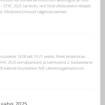
­võistlus, kui Rumeenia loobus korraldusõigust ja Eesti
– EFAC 2025 sai teoks, sest Eesti võistlustekorraldajad
ad. Võistlused toimusid Valgehobusemäel...
osolekule 18.08 kell 19-21 veebis, Meet keskkonnas.
FAC 2025 korraldamisest ja tulemustest 2. Aastaeelarve
26 kalendri koostamine NB! Liikmesorganisatsiooni...
bujahis 2025