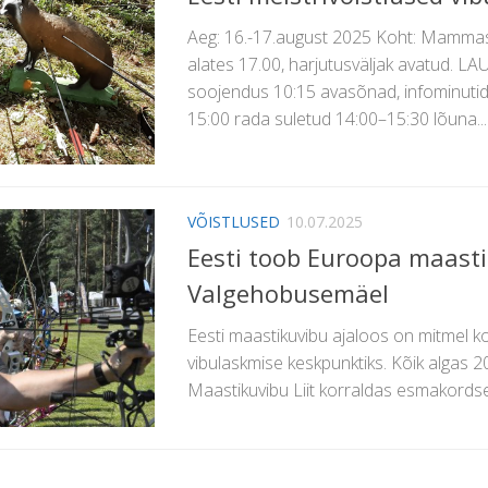
Aeg: 16.-17.august 2025 Koht: Mamm
alates 17.00, harjutusväljak avatud. L
soojendus 10:15 avasõnad, infominuti
15:00 rada suletud 14:00–15:30 lõuna...
VÕISTLUSED
10.07.2025
Eesti toob Euroopa maasti
Valgehobusemäel
Eesti maastikuvibu ajaloos on mitmel k
vibulaskmise keskpunktiks. Kõik algas 2
Maastikuvibu Liit korraldas esmakordsel