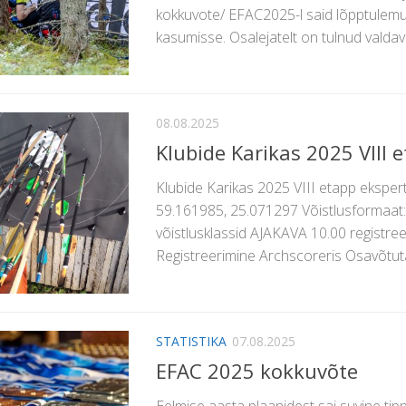
kokkuvote/ EFAC2025-l said lõpptulemuse
kasumisse. Osalejatelt on tulnud valdavalt
08.08.2025
Klubide Karikas 2025 VIII 
Klubide Karikas 2025 VIII etapp eksper
59.161985, 25.071297 Võistlusformaat: 
võistlusklassid AJAKAVA 10.00 registre
Registreerimine Archscoreris Osavõtutas
STATISTIKA
07.08.2025
EFAC 2025 kokkuvõte