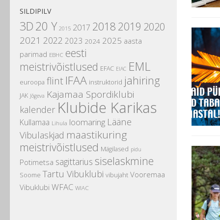
SILDIPILV
3D
20 Y
2018
2019
2020
2017
2015
2021
2022
2025
2023
aasta
2024
eesti
parimad
EBHC
EML
meistrivõistlused
EFAC
EIAC
IFAA
jahiring
flint
instruktorid
euroopa
Kajamaa Spordiklubi
JAK
Jõgeva
Klubide Karikas
kalender
Lääne
loomaring
Kullamaa
Lihula
maastikuring
Vibulaskjad
meistrivõistlused
Mägilased
pidu
siselaskmine
sagittarius
Potimetsa
Tartu Vibuklubi
Vooremaa
Soome
vibujaht
WFAC
Vibuklubi
WIAC