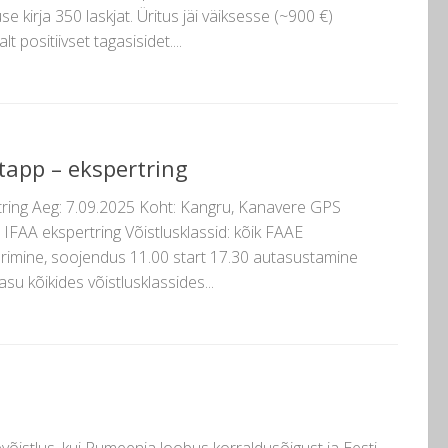
 kirja 350 laskjat. Üritus jäi väiksesse (~900 €)
 positiivset tagasisidet....
etapp – ekspertring
tring Aeg: 7.09.2025 Koht: Kangru, Kanavere GPS
IFAA ekspertring Võistlusklassid: kõik FAAE
erimine, soojendus 11.00 start 17.30 autasustamine
u kõikides võistlusklassides...