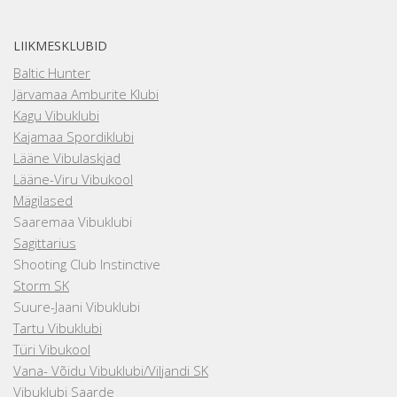
LIIKMESKLUBID
Baltic Hunter
Järvamaa Amburite Klubi
Kagu Vibuklubi
Kajamaa Spordiklubi
Lääne Vibulaskjad
Lääne-Viru Vibukool
Mägilased
Saaremaa Vibuklubi
Sagittarius
Shooting Club Instinctive
Storm SK
Suure-Jaani Vibuklubi
Tartu Vibuklubi
Türi Vibukool
Vana- Võidu Vibuklubi/Viljandi SK
Vibuklubi Saarde