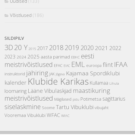
Uudised
(133)
Võistlused
(186)
SILDIPILV
3D
20 Y
2018
2019
2020
2021
2022
2017
2015
eesti
2025
2023
aasta parimad
2024
EBHC
EML
IFAA
meistrivõistlused
flint
EFAC
euroopa
EIAC
jahiring
Kajamaa Spordiklubi
instruktorid
JAK
Jõgeva
Klubide Karikas
kalender
Kullamaa
Lihula
maastikuring
Lääne Vibulaskjad
loomaring
meistrivõistlused
sagittarius
Potimetsa
Mägilased
pidu
siselaskmine
Tartu Vibuklubi
Soome
vibujaht
WFAC
Vooremaa Vibuklubi
WIAC