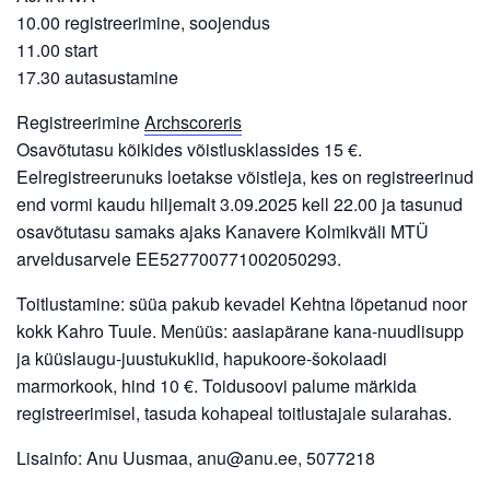
10.00 registreerimine, soojendus
11.00 start
17.30 autasustamine
Registreerimine
Archscoreris
Osavõtutasu kõikides võistlusklassides 15 €.
Eelregistreerunuks loetakse võistleja, kes on registreerinud
end vormi kaudu hiljemalt 3.09.2025 kell 22.00 ja tasunud
osavõtutasu samaks ajaks Kanavere Kolmikväli MTÜ
arveldusarvele EE527700771002050293.
Toitlustamine: süüa pakub kevadel Kehtna lõpetanud noor
kokk Kahro Tuule. Menüüs: aasiapärane kana-nuudlisupp
ja küüslaugu-juustukuklid, hapukoore-šokolaadi
marmorkook, hind 10 €. Toidusoovi palume märkida
registreerimisel, tasuda kohapeal toitlustajale sularahas.
Lisainfo: Anu Uusmaa, anu@anu.ee, 5077218