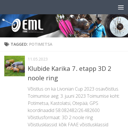
Skip to content
TAGGED:
POTIMETSA
11.05.2023
Klubide Karika 7. etapp 3D 2
noole ring
Võistlus on ka Livonian Cup 2023 osavõistlus.
Toimumise aeg: 3. juuni 2023 Toimumise koht:
Potimetsa, Kastolatsi, Otepää; GPS
koordinaadid 58.082482/26.482600
Võistlusformaat: 3D 2 noole ring
Võistlusklassid: kõik FAAE võistlusklassid