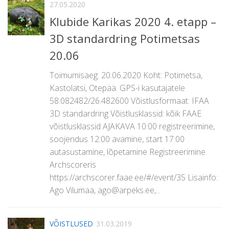
27.05.2020
Klubide Karikas 2020 4. etapp –
3D standardring Potimetsas
20.06
Toimumisaeg: 20.06.2020 Koht: Potimetsa,
Kastolatsi, Otepää. GPS-i kasutajatele
58.082482/26.482600 Võistlusformaat: IFAA
3D standardring Võistlusklassid: kõik FAAE
võistlusklassid AJAKAVA 10:00 registreerimine,
soojendus 12:00 avamine, start 17:00
autasustamine, lõpetamine Registreerimine
Archscoreris
https://archscorer.faae.ee/#/event/35 Lisainfo:
Ago Vilumaa, ago@arpeks.ee,...
VÕISTLUSED
31.03.2019