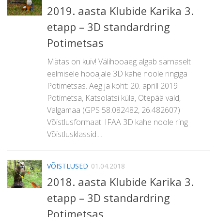
2019. aasta Klubide Karika 3.
etapp – 3D standardring
Potimetsas
Mätas on kuiv! Välihooaeg algab sarnaselt
eelmisele hooajale 3D kahe noole ringiga
Potimetsas. Aeg ja koht: 20. aprill 2019
Potimetsa, Katsolatsi küla, Otepää vald,
Valgamaa (GPS 58.082482, 26.482607)
Võistlusformaat: IFAA 3D kahe noole ring
Võistlusklassid:...
VÕISTLUSED
01.04.2018
2018. aasta Klubide Karika 3.
etapp – 3D standardring
Potimetsas