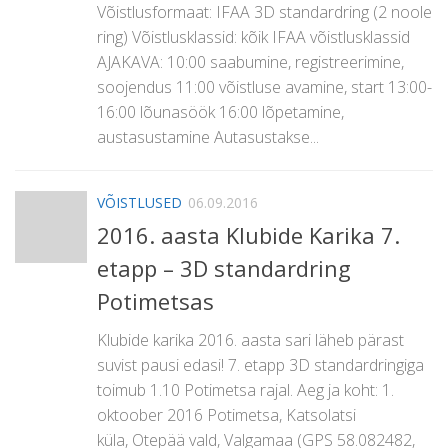
Võistlusformaat: IFAA 3D standardring (2 noole
ring) Võistlusklassid: kõik IFAA võistlusklassid
AJAKAVA: 10:00 saabumine, registreerimine,
soojendus 11:00 võistluse avamine, start 13:00-
16:00 lõunasöök 16:00 lõpetamine,
austasustamine Autasustakse...
VÕISTLUSED
06.09.2016
2016. aasta Klubide Karika 7.
etapp – 3D standardring
Potimetsas
Klubide karika 2016. aasta sari läheb pärast
suvist pausi edasi! 7. etapp 3D standardringiga
toimub 1.10 Potimetsa rajal. Aeg ja koht: 1.
oktoober 2016 Potimetsa, Katsolatsi
küla, Otepää vald, Valgamaa (GPS 58.082482,