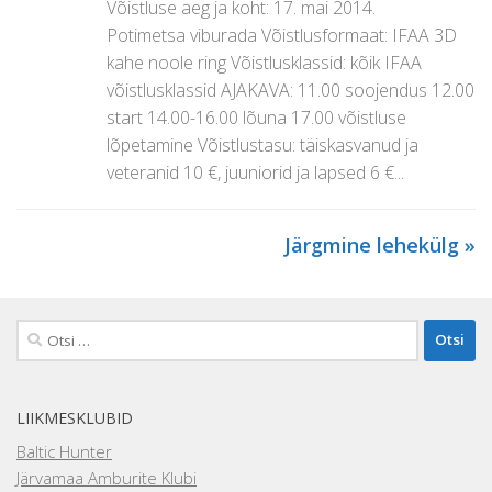
Võistluse aeg ja koht: 17. mai 2014.
Potimetsa viburada Võistlusformaat: IFAA 3D
kahe noole ring Võistlusklassid: kõik IFAA
võistlusklassid AJAKAVA: 11.00 soojendus 12.00
start 14.00-16.00 lõuna 17.00 võistluse
lõpetamine Võistlustasu: täiskasvanud ja
veteranid 10 €, juuniorid ja lapsed 6 €...
Järgmine lehekülg »
Otsi:
LIIKMESKLUBID
Baltic Hunter
Järvamaa Amburite Klubi