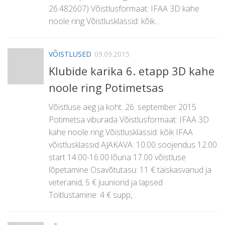
26.482607) Võistlusformaat: IFAA 3D kahe
noole ring Võistlusklassid: kõik...
VÕISTLUSED
09.09.2015
Klubide karika 6. etapp 3D kahe
noole ring Potimetsas
Võistluse aeg ja koht: 26. september 2015
Potimetsa viburada Võistlusformaat: IFAA 3D
kahe noole ring Võistlusklassid: kõik IFAA
võistlusklassid AJAKAVA: 10.00 soojendus 12.00
start 14.00-16.00 lõuna 17.00 võistluse
lõpetamine Osavõtutasu: 11 € täiskasvanud ja
veteranid, 5 € juuniorid ja lapsed
Toitlustamine: 4 € supp,...