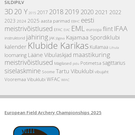
SILDIPILV
3D
20 Y
2018
2019
2020
2021
2022
2017
2015
eesti
2025
2023
aasta parimad
2024
EBHC
EML
IFAA
meistrivõistlused
flint
EFAC
euroopa
EIAC
jahiring
Kajamaa Spordiklubi
instruktorid
JAK
Jõgeva
Klubide Karikas
kalender
Kullamaa
Lihula
maastikuring
Lääne Vibulaskjad
loomaring
meistrivõistlused
sagittarius
Potimetsa
Mägilased
pidu
siselaskmine
Tartu Vibuklubi
Soome
vibujaht
WFAC
Vooremaa Vibuklubi
WIAC
European Field Archery Championships 2025