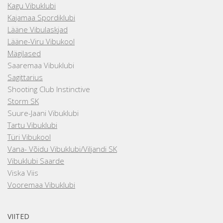
Kagu Vibuklubi
Kajamaa Spordiklubi
Lääne Vibulaskjad
Lääne-Viru Vibukool
Mägilased
Saaremaa Vibuklubi
Sagittarius
Shooting Club Instinctive
Storm SK
Suure-Jaani Vibuklubi
Tartu Vibuklubi
Türi Vibukool
Vana- Võidu Vibuklubi/Viljandi SK
Vibuklubi Saarde
Viska Viis
Vooremaa Vibuklubi
VIITED