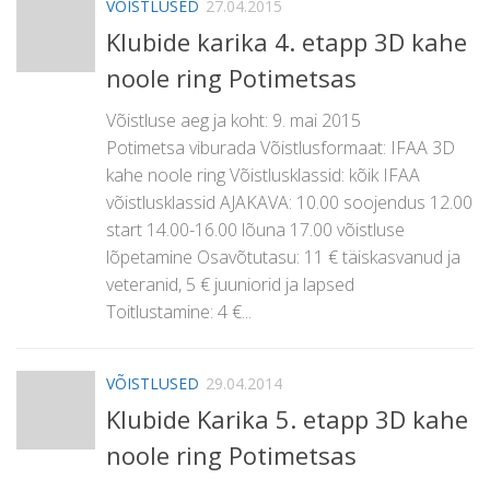
VÕISTLUSED
27.04.2015
Klubide karika 4. etapp 3D kahe
noole ring Potimetsas
Võistluse aeg ja koht: 9. mai 2015
Potimetsa viburada Võistlusformaat: IFAA 3D
kahe noole ring Võistlusklassid: kõik IFAA
võistlusklassid AJAKAVA: 10.00 soojendus 12.00
start 14.00-16.00 lõuna 17.00 võistluse
lõpetamine Osavõtutasu: 11 € täiskasvanud ja
veteranid, 5 € juuniorid ja lapsed
Toitlustamine: 4 €...
VÕISTLUSED
29.04.2014
Klubide Karika 5. etapp 3D kahe
noole ring Potimetsas