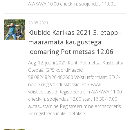
AJAKAVA 10.00 check-in, soojendus 11.00...
28.05.2021
Klubide Karikas 2021 3. etapp –
määramata kaugustega
loomaring Potimetsas 12.06
Aeg: 12. juuni 2021 Koht: Potimetsa, Kastolatsi,
Otepää; GPS koordinaadid
58.082482/26.482600 Võistlusformaat: 3D 3-
noole ring Võistlusklassid: kõik FAAE
võistlusklassid Registreeru siin AJAKAVA 11.00
check-in, soojendus 12.00 start 16.30-17.00
autasustamine Registreerumine Archscoreris.
Eelregistreerunuks loetakse...