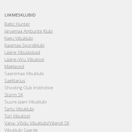
LIIKMESKLUBID
Baltic Hunter
Järvamaa Amburite Klubi
Kagu Vibuklubi
Kajamaa Spordiklubi
Lääne Vibulaskjad
Lääne-Viru Vibukool
Mägilased
Saaremaa Vibuklubi
Sagittarius
Shooting Club Instinctive
Storm SK
Suure-Jaani Vibuklubi
Tartu Vibuklubi
Türi Vibukool
Vana- Võidu Vibuklubi/Viljandi SK
Vibuklubi Saarde