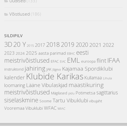
Uudised
(133)
Võistlused
(186)
SILDIPILV
3D
20 Y
2018
2019
2020
2021
2022
2017
2015
eesti
2025
2023
aasta parimad
2024
EBHC
EML
IFAA
meistrivõistlused
flint
EFAC
euroopa
EIAC
jahiring
Kajamaa Spordiklubi
instruktorid
JAK
Jõgeva
Klubide Karikas
kalender
Kullamaa
Lihula
maastikuring
Lääne Vibulaskjad
loomaring
meistrivõistlused
sagittarius
Potimetsa
Mägilased
pidu
siselaskmine
Tartu Vibuklubi
Soome
vibujaht
WFAC
Vooremaa Vibuklubi
WIAC