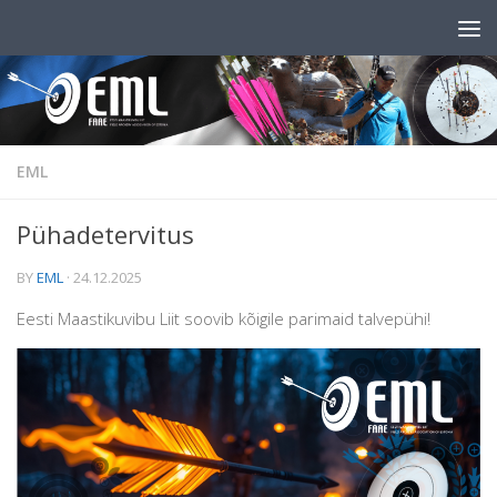
Skip to content
EML
Pühadetervitus
BY
EML
·
24.12.2025
Eesti Maastikuvibu Liit soovib kõigile parimaid talvepühi!