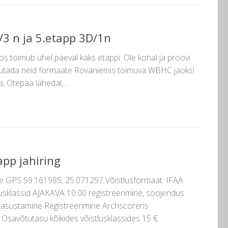
/3 n ja 5.etapp 3D/1n
os toimub ühel päeval kaks etappi. Ole kohal ja proovi
jutada neid formaate Rovaniemis toimuva WBHC jaoks!
, Otepää lähedal,...
app jahiring
re GPS 59.161985, 25.071297 Võistlusformaat: IFAA
stlusklassid AJAKAVA 10.00 registreerimine, soojendus
utasustamine Registreerimine Archscoreris
 Osavõtutasu kõikides võistlusklassides 15 €.