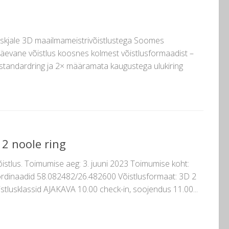
laskjale 3D maailmameistrivõistlustega Soomes
päevane võistlus koosnes kolmest võistlusformaadist –
 standardring ja 2× määramata kaugustega ulukiring
 2 noole ring
istlus. Toimumise aeg: 3. juuni 2023 Toimumise koht:
ordinaadid 58.082482/26.482600 Võistlusformaat: 3D 2
õistlusklassid AJAKAVA 10.00 check-in, soojendus 11.00...