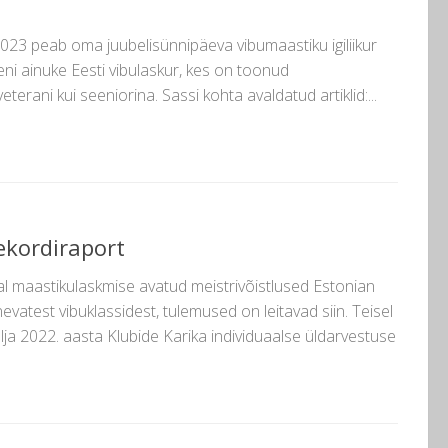
023 peab oma juubelisünnipäeva vibumaastiku igiliikur
ni ainuke Eesti vibulaskur, kes on toonud
eterani kui seeniorina. Sassi kohta avaldatud artiklid:...
ekordiraport
aal maastikulaskmise avatud meistrivõistlused Estonian
nevatest vibuklassidest, tulemused on leitavad siin. Teisel
älja 2022. aasta Klubide Karika individuaalse üldarvestuse