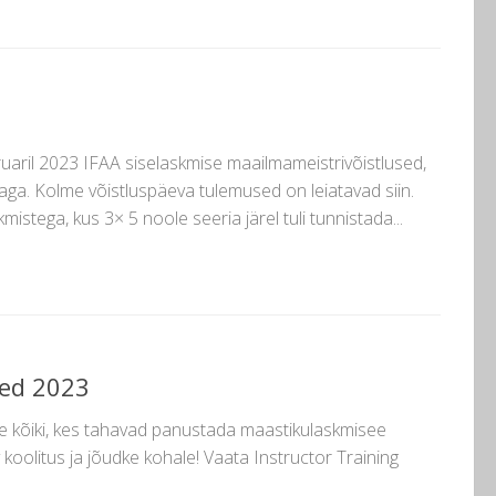
ruaril 2023 IFAA siselaskmise maailmameistrivõistlused,
jaga. Kolme võistluspäeva tulemused on leiatavad siin.
stega, kus 3× 5 noole seeria järel tuli tunnistada...
sed 2023
se kõiki, kes tahavad panustada maastikulaskmisee
v koolitus ja jõudke kohale! Vaata Instructor Training