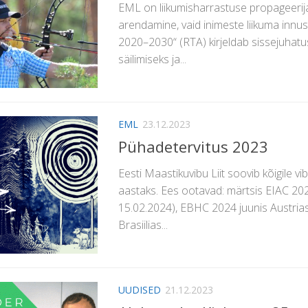
EML on liikumisharrastuse propageerij
arendamine, vaid inimeste liikuma innu
2020–2030“ (RTA) kirjeldab sissejuhatus
säilimiseks ja...
EML
23.12.2023
Pühadetervitus 2023
Eesti Maastikuvibu Liit soovib kõigile v
aastaks. Ees ootavad: märtsis EIAC 202
15.02.2024), EBHC 2024 juunis Austria
Brasiilias...
UUDISED
21.12.2023