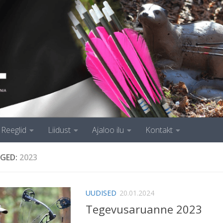
Reeglid
Liidust
Ajaloo ilu
Kontakt
GED:
2023
UUDISED
20.01.2024
Tegevusaruanne 2023