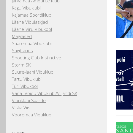
Järvamaa Amburite Klubi
Kagu Vibuklubi
Kajamaa Spordiklubi
Lääne Vibulaskjad
Lääne-Viru Vibukool
Mägilased
Saaremaa Vibuklubi
Sagittarius
Shooting Club Instinctive
Storm SK
Suure-Jaani Vibuklubi
Tartu Vibuklubi
Türi Vibukool
Vana- Võidu Vibuklubi/Viljandi SK
Vibuklubi Saarde
Viska Viis
Vooremaa Vibuklubi