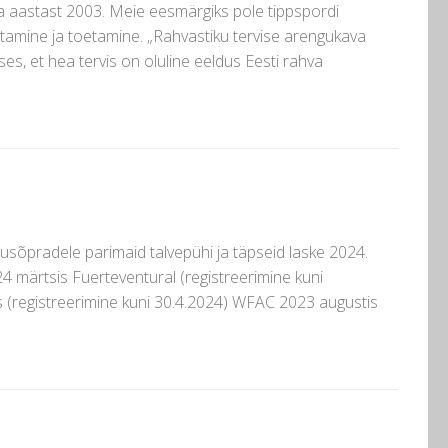
a aastast 2003. Meie eesmärgiks pole tippspordi
stamine ja toetamine. „Rahvastiku tervise arengukava
es, et hea tervis on oluline eeldus Eesti rahva
ibusõpradele parimaid talvepühi ja täpseid laske 2024.
4 märtsis Fuerteventural (registreerimine kuni
s (registreerimine kuni 30.4.2024) WFAC 2023 augustis