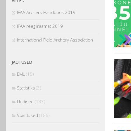
VIITED
IFAA Archers Handbook 2019
IFAA reegliraamat 2019
International Field Archery Association
JAOTUSED
EML
(15)
Statistika
(3)
Uudised
(133)
Võistlused
(186)