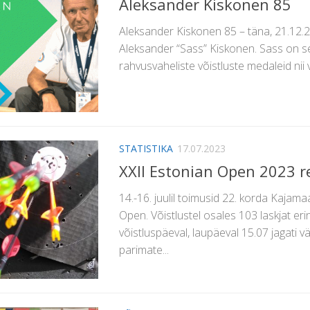
Aleksander Kiskonen 85
Aleksander Kiskonen 85 – täna, 21.12.2
Aleksander “Sass” Kiskonen. Sass on se
rahvusvaheliste võistluste medaleid nii v
STATISTIKA
17.07.2023
XXII Estonian Open 2023 r
14.-16. juulil toimusid 22. korda Kajam
Open. Võistlustel osales 103 laskjat eri
võistluspäeval, laupäeval 15.07 jagati v
parimate...