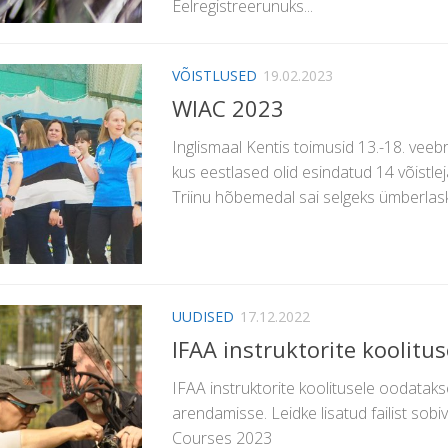
Eelregistreerunuks...
VÕISTLUSED
19.02.2023
WIAC 2023
Inglismaal Kentis toimusid 13.-18. veeb
kus eestlased olid esindatud 14 võistle
Triinu hõbemedal sai selgeks ümberlaskmi
UUDISED
17.12.2022
IFAA instruktorite koolitu
IFAA instruktorite koolitusele oodatak
arendamisse. Leidke lisatud failist sobi
Courses 2023