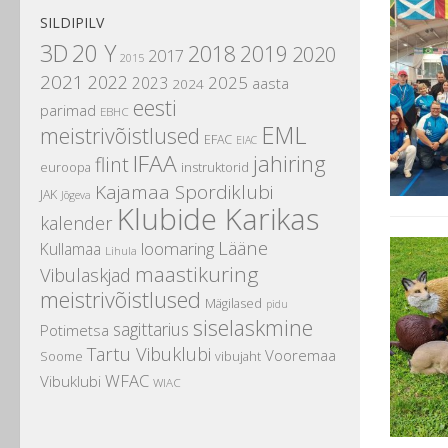
SILDIPILV
3D
20 Y
2018
2019
2020
2017
2015
2021
2022
2025
2023
aasta
2024
eesti
parimad
EBHC
EML
meistrivõistlused
EFAC
EIAC
IFAA
jahiring
flint
instruktorid
euroopa
Kajamaa Spordiklubi
JAK
Jõgeva
Klubide Karikas
kalender
Lääne
loomaring
Kullamaa
Lihula
maastikuring
Vibulaskjad
meistrivõistlused
Mägilased
pidu
siselaskmine
sagittarius
Potimetsa
Tartu Vibuklubi
Vooremaa
Soome
vibujaht
WFAC
Vibuklubi
WIAC