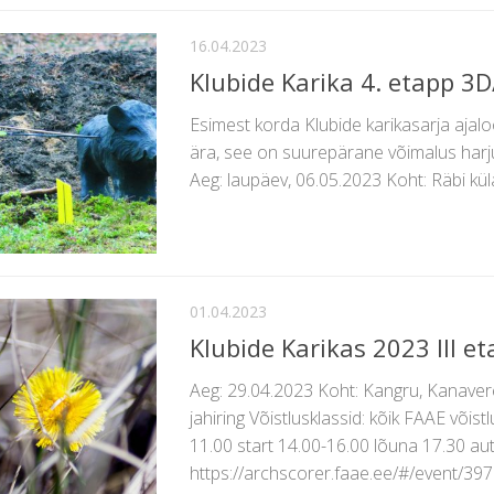
16.04.2023
Klubide Karika 4. etapp 3D
Esimest korda Klubide karikasarja ajalo
ära, see on suurepärane võimalus har
Aeg: laupäev, 06.05.2023 Koht: Räbi küla
01.04.2023
Klubide Karikas 2023 III et
Aeg: 29.04.2023 Koht: Kangru, Kanave
jahiring Võistlusklassid: kõik FAAE või
11.00 start 14.00-16.00 lõuna 17.30 a
https://archscorer.faae.ee/#/event/397