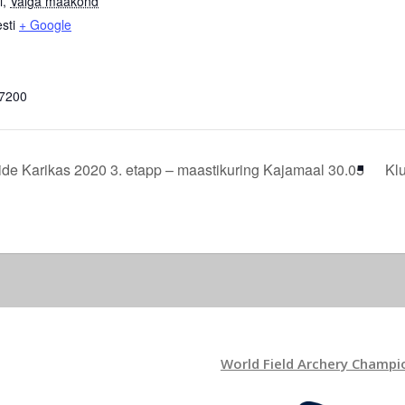
i
,
Valga maakond
sti
+ Google
7200
de Karikas 2020 3. etapp – maastikuring Kajamaal 30.05
Klu
World Field Archery Champi