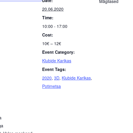
Date:
Mägilased
20.06.2020
Time:
10:00 - 17:00
Cost:
10€ – 12€
Event Category:
Klubide Karikas
Event Tags:
2020
,
3D
,
Klubide Karikas
,
Potimetsa
a
ga