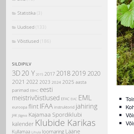
Statistika
(3)
Uudised
(133)
Võistlused
(186)
SILDIPILV
3D
20 Y
2018
2019
2020
2017
2015
2021
2022
2025
2023
aasta
2024
eesti
parimad
EBHC
EML
meistrivõistlused
Toi
EFAC
EIAC
IFAA
jahiring
flint
Koh
instruktorid
euroopa
Kajamaa Spordiklubi
Või
JAK
Jõgeva
Klubide Karikas
Või
kalender
Lääne
loomaring
Kullamaa
Lihula