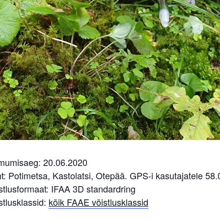
mumisaeg: 20.06.2020
t: Potimetsa, Kastolatsi, Otepää. GPS-i kasutajatele 5
stlusformaat: IFAA 3D standardring
stlusklassid:
kõik FAAE võistlusklassid