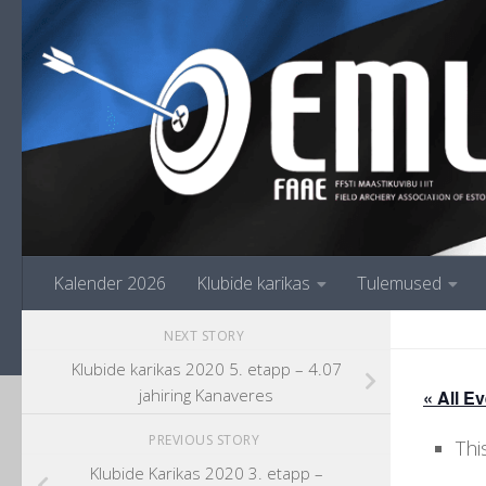
Skip to content
Kalender 2026
Klubide karikas
Tulemused
NEXT STORY
Klubide karikas 2020 5. etapp – 4.07
jahiring Kanaveres
« All E
PREVIOUS STORY
Thi
Klubide Karikas 2020 3. etapp –