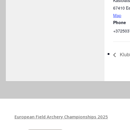
Kastolats
67410
Ee
Map
Phone
+372503
Klubi
European Field Archery Championships 2025