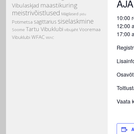
AJA
maastikuring
Vibulaskjad
meistrivõistlused
Mägilased
pidu
10:00 r
siselaskmine
sagittarius
Potimetsa
12:00 a
Tartu Vibuklubi
Vooremaa
Soome
vibujaht
17:00 
WFAC
Vibuklubi
WIAC
Regist
Lisain
Osavõtu
Toitlus
Vaata 
A