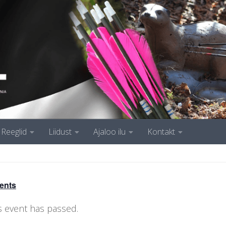
Reeglid
Liidust
Ajaloo ilu
Kontakt
vents
s event has passed.