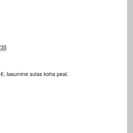
/35
 €, tasumine sulas koha peal.