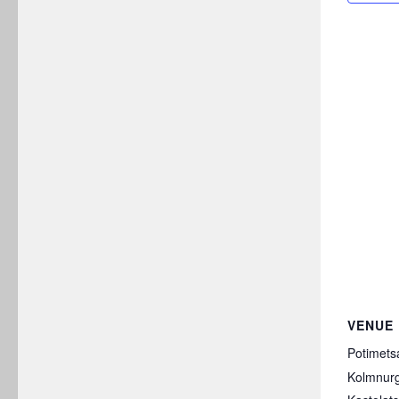
VENUE
Potimets
Kolmnur