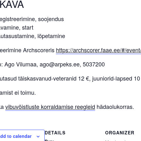
KAVA
egistreerimine, soojendus
vamine, start
autasustamine, lõpetamine
reerimine Archscoreris
https://archscorer.faae.ee/#/event
fo: Ago Vilumaa, ago@arpeks.ee, 5037200
tasud täiskasvanud-veteranid 12 €, juuniorid-lapsed 10
tamist ei toimu.
ka
vibuvõistluste korraldamise reegleid
hädaolukorras.
DETAILS
ORGANIZER
dd to calendar