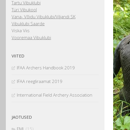
Tartu Vibuklubi
Türi Vibukool
Vana- Võidu Vibuklubi/Viljandi SK
Vibuklubi Saarde
Viska Viis
Vooremaa Vibuklubi
VIITED
IFAA Archers Handbook 2019
IFAA reegliraamat 2019
International Field Archery Association
JAOTUSED
EML
(15)