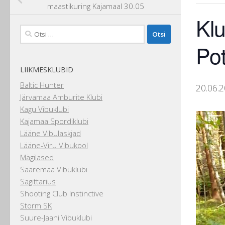
maastikuring Kajamaal 30.05
Klu
Otsi:
Po
LIIKMESKLUBID
Baltic Hunter
20.06.
Järvamaa Amburite Klubi
Kagu Vibuklubi
Kajamaa Spordiklubi
Lääne Vibulaskjad
Lääne-Viru Vibukool
Mägilased
Saaremaa Vibuklubi
Sagittarius
Shooting Club Instinctive
Storm SK
Suure-Jaani Vibuklubi