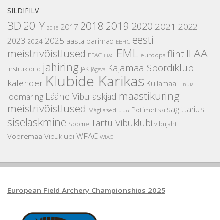
SILDIPILV
3D
20 Y
2018
2019
2020
2021
2022
2017
2015
eesti
2025
2023
aasta parimad
2024
EBHC
EML
IFAA
meistrivõistlused
flint
EFAC
euroopa
EIAC
jahiring
Kajamaa Spordiklubi
instruktorid
JAK
Jõgeva
Klubide Karikas
kalender
Kullamaa
Lihula
maastikuring
Lääne Vibulaskjad
loomaring
meistrivõistlused
sagittarius
Potimetsa
Mägilased
pidu
siselaskmine
Tartu Vibuklubi
Soome
vibujaht
WFAC
Vooremaa Vibuklubi
WIAC
European Field Archery Championships 2025