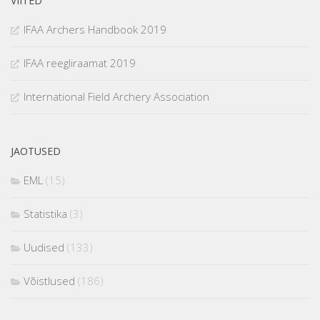
VIITED
IFAA Archers Handbook 2019
IFAA reegliraamat 2019
International Field Archery Association
JAOTUSED
EML
(15)
Statistika
(3)
Uudised
(133)
Võistlused
(186)