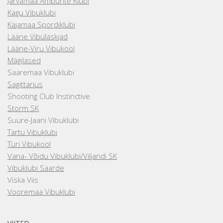
Järvamaa Amburite Klubi
Kagu Vibuklubi
Kajamaa Spordiklubi
Lääne Vibulaskjad
Lääne-Viru Vibukool
Mägilased
Saaremaa Vibuklubi
Sagittarius
Shooting Club Instinctive
Storm SK
Suure-Jaani Vibuklubi
Tartu Vibuklubi
Türi Vibukool
Vana- Võidu Vibuklubi/Viljandi SK
Vibuklubi Saarde
Viska Viis
Vooremaa Vibuklubi