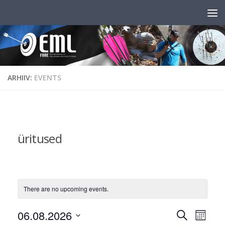
Skip to content
ARHIIV:
EVENTS
üritused
There are no upcoming events.
E
E
06.08.2026
Search
Month