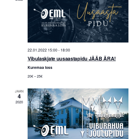
t
i
i
s
o
e
n
w
s
N
22.01.2022 15:00
-
18:00
a
Vibulaskjate uusaastapidu JÄÄB ÄRA!
v
Kuremaa loss
i
20€ – 25€
g
JAAN
a
4
2020
t
i
o
n