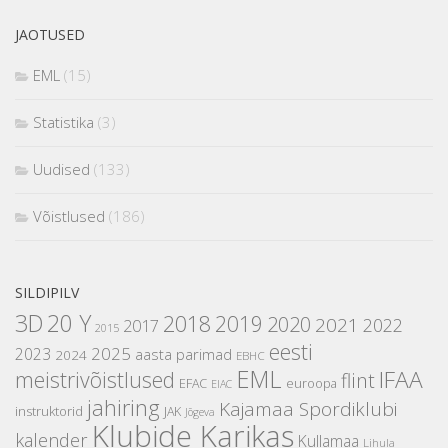
JAOTUSED
EML
(15)
Statistika
(3)
Uudised
(133)
Võistlused
(186)
SILDIPILV
3D
20 Y
2018
2019
2020
2021
2022
2017
2015
eesti
2025
2023
aasta parimad
2024
EBHC
EML
IFAA
meistrivõistlused
flint
EFAC
euroopa
EIAC
jahiring
Kajamaa Spordiklubi
instruktorid
JAK
Jõgeva
Klubide Karikas
kalender
Kullamaa
Lihula