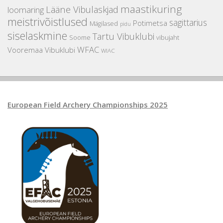
maastikuring
Lääne Vibulaskjad
loomaring
meistrivõistlused
sagittarius
Potimetsa
Mägilased
pidu
siselaskmine
Tartu Vibuklubi
Soome
vibujaht
WFAC
Vooremaa Vibuklubi
WIAC
European Field Archery Championships 2025