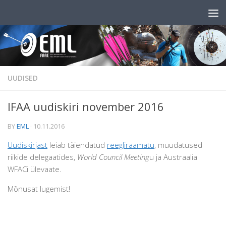
Skip to content
UUDISED
IFAA uudiskiri november 2016
BY
EML
·
10.11.2016
Uudiskirjast
leiab täiendatud
reegliraamatu
, muudatused
riikide delegaatides,
World Council Meeting
u ja Austraalia
WFACi ülevaate.
Mõnusat lugemist!