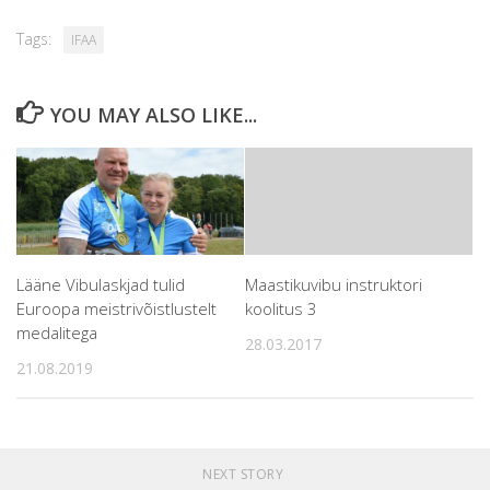
Tags:
IFAA
YOU MAY ALSO LIKE...
Lääne Vibulaskjad tulid
Maastikuvibu instruktori
Euroopa meistrivõistlustelt
koolitus 3
medalitega
28.03.2017
21.08.2019
NEXT STORY