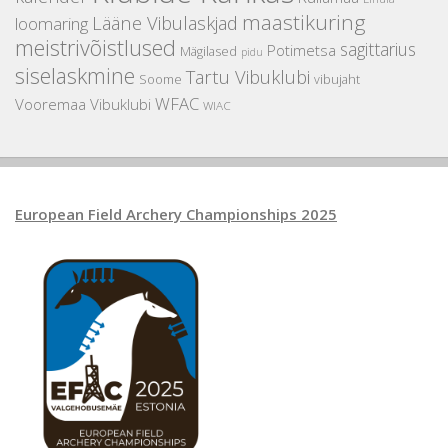
maastikuring
Lääne Vibulaskjad
loomaring
meistrivõistlused
sagittarius
Potimetsa
Mägilased
pidu
siselaskmine
Tartu Vibuklubi
Soome
vibujaht
WFAC
Vooremaa Vibuklubi
WIAC
European Field Archery Championships 2025