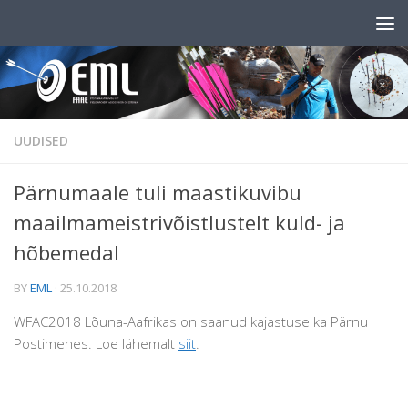
Skip to content
UUDISED
Pärnumaale tuli maastikuvibu
maailmameistrivõistlustelt kuld- ja
hõbemedal
BY
EML
·
25.10.2018
WFAC2018 Lõuna-Aafrikas on saanud kajastuse ka Pärnu
Postimehes. Loe lähemalt
siit
.