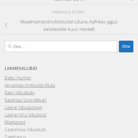
PREVIOUS STORY
Maailmameistrivõistlustel Lõuna-Aafrikas jagus
eestlastele kuus medalit
Otsi:
LIIKMESKLUBID
Baltic Hunter
Järvamaa Amburite Klubi
Kagu Vibuklubi
Kajamaa Spordiklubi
Lääne Vibulaskjad
Lääne-Viru Vibukool
Mägilased
Saaremaa Vibuklubi
Sagittarius