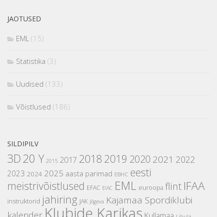
JAOTUSED
EML
(15)
Statistika
(3)
Uudised
(133)
Võistlused
(186)
SILDIPILV
3D
20 Y
2018
2019
2020
2021
2022
2017
2015
eesti
2025
2023
aasta parimad
2024
EBHC
EML
IFAA
meistrivõistlused
flint
EFAC
euroopa
EIAC
jahiring
Kajamaa Spordiklubi
instruktorid
JAK
Jõgeva
Klubide Karikas
kalender
Kullamaa
Lihula