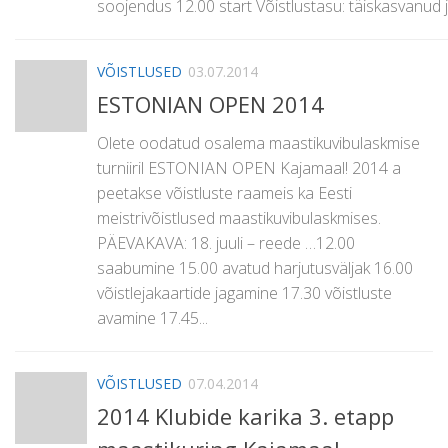
soojendus 12.00 start Võistlustasu: täiskasvanud ja 
VÕISTLUSED
03.07.2014
ESTONIAN OPEN 2014
Olete oodatud osalema maastikuvibulaskmise
turniiril ESTONIAN OPEN Kajamaal! 2014 a
peetakse võistluste raameis ka Eesti
meistrivõistlused maastikuvibulaskmises.
PÄEVAKAVA: 18. juuli – reede …12.00
saabumine 15.00 avatud harjutusväljak 16.00
võistlejakaartide jagamine 17.30 võistluste
avamine 17.45...
VÕISTLUSED
07.04.2014
2014 Klubide karika 3. etapp