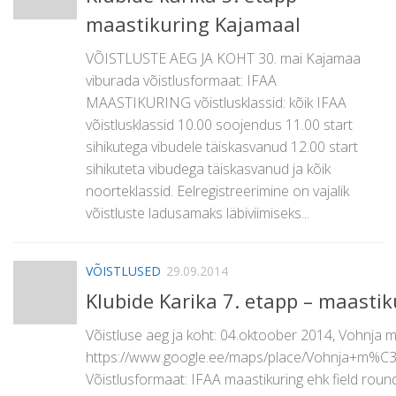
maastikuring Kajamaal
VÕISTLUSTE AEG JA KOHT 30. mai Kajamaa
viburada võistlusformaat: IFAA
MAASTIKURING võistlusklassid: kõik IFAA
võistlusklassid 10.00 soojendus 11.00 start
sihikutega vibudele täiskasvanud 12.00 start
sihikuteta vibudega täiskasvanud ja kõik
noorteklassid. Eelregistreerimine on vajalik
võistluste ladusamaks läbiviimiseks...
VÕISTLUSED
29.09.2014
Klubide Karika 7. etapp – maasti
Võistluse aeg ja koht: 04.oktoober 2014, Vohnja 
https://www.google.ee/maps/place/Vohnja+m%C
Võistlusformaat: IFAA maastikuring ehk field round