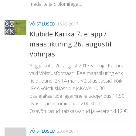
medalite ja diplomitega,...
VÕISTLUSED
16.08.2017
Klubide Karika 7. etapp /
maastikuring 26. augustil
Vohnjas
Aeg ja koht: 26. august 2017 Vohnja, Kadrina
vald Võistlusformaat: IFAA maastikuring ehk
field round, 2× 14 märki Võistlusklassid: kõik
IFAA võistlusklassid AJAKAVA 10.30
osalejakaartide jagamine ja soojendus 11.50
avasõnad, infominutid 12.00 start
Osavõtutasud: täiskasvanud ja veteranid 12 €,...
VÕISTLUSED
20.04.2017