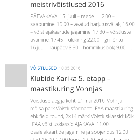
meistrivõistlused 2016
PÄEVAKAVA: 15. juuli – reede …12.00 –
saabumine; 15.00 – avatud harjutusväljak; 16.00
– võistlejakaartide jagamine; 17.30 – võistluste
avamine; 17.45 – ulukiring 22.00 – grilliõhtu
16.juuli – laupäev 8.30 – hommikusöök; 9.00 –...
VÕISTLUSED
10.05.2016
Klubide Karika 5. etapp –
maastikuring Vohnjas
Võistluse aeg ja koht: 21.mai 2016, Vohnja
mõisa park Võistlusformaat: IFAA maastikuring
ehk field round, 2×14 märki Võistlusklassid: kõik
IFAA võistlusklassid AJAKAVA: 11.00
osalejakaartide jagamine ja soojendus 12.00
start 15.00-17.00 lõuna 17.00 autasustamine