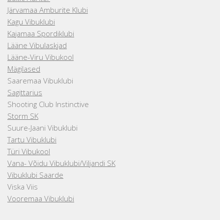
Järvamaa Amburite Klubi
Kagu Vibuklubi
Kajamaa Spordiklubi
Lääne Vibulaskjad
Lääne-Viru Vibukool
Mägilased
Saaremaa Vibuklubi
Sagittarius
Shooting Club Instinctive
Storm SK
Suure-Jaani Vibuklubi
Tartu Vibuklubi
Türi Vibukool
Vana- Võidu Vibuklubi/Viljandi SK
Vibuklubi Saarde
Viska Viis
Vooremaa Vibuklubi