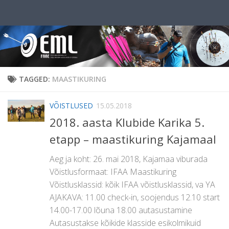
Skip to content
TAGGED:
MAASTIKURING
VÕISTLUSED
15.05.2018
2018. aasta Klubide Karika 5.
etapp – maastikuring Kajamaal
Aeg ja koht: 26. mai 2018, Kajamaa viburada
Võistlusformaat: IFAA Maastikuring
Võistlusklassid: kõik IFAA võistlusklassid, va YA
AJAKAVA: 11.00 check-in, soojendus 12.10 start
14.00-17.00 lõuna 18.00 autasustamine
Autasustakse kõikide klasside esikolmikuid