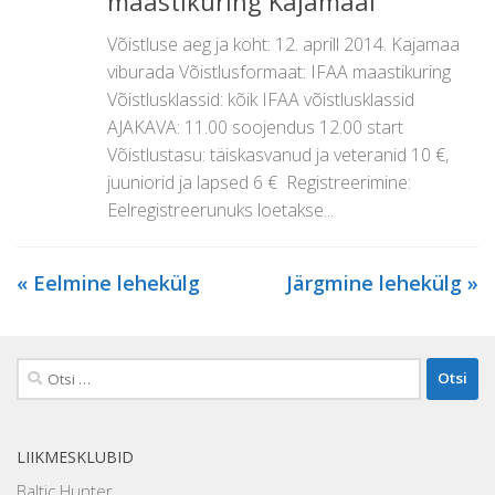
maastikuring Kajamaal
Võistluse aeg ja koht: 12. aprill 2014. Kajamaa
viburada Võistlusformaat: IFAA maastikuring
Võistlusklassid: kõik IFAA võistlusklassid
AJAKAVA: 11.00 soojendus 12.00 start
Võistlustasu: täiskasvanud ja veteranid 10 €,
juuniorid ja lapsed 6 € Registreerimine:
Eelregistreerunuks loetakse...
« Eelmine lehekülg
Järgmine lehekülg »
Otsi:
LIIKMESKLUBID
Baltic Hunter