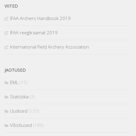
VIITED
IFAA Archers Handbook 2019
IFAA reegliraamat 2019
International Field Archery Association
JAOTUSED
EML
(15)
Statistika
(3)
Uudised
(133)
Võistlused
(186)