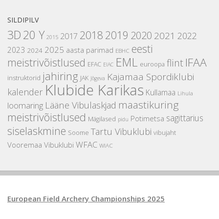
SILDIPILV
3D
20 Y
2018
2019
2020
2021
2022
2017
2015
eesti
2025
2023
aasta parimad
2024
EBHC
EML
IFAA
meistrivõistlused
flint
EFAC
euroopa
EIAC
jahiring
Kajamaa Spordiklubi
instruktorid
JAK
Jõgeva
Klubide Karikas
kalender
Kullamaa
Lihula
maastikuring
Lääne Vibulaskjad
loomaring
meistrivõistlused
sagittarius
Potimetsa
Mägilased
pidu
siselaskmine
Tartu Vibuklubi
Soome
vibujaht
WFAC
Vooremaa Vibuklubi
WIAC
European Field Archery Championships 2025