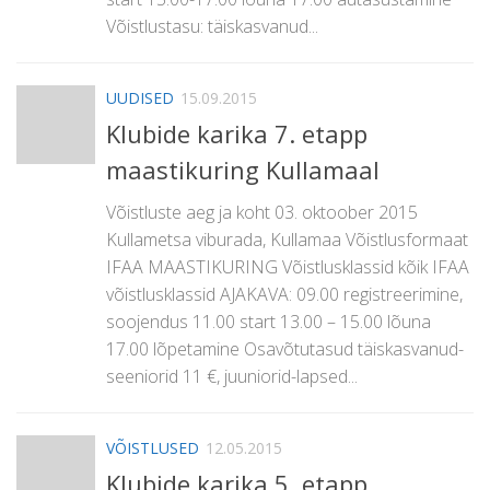
Võistlustasu: täiskasvanud...
UUDISED
15.09.2015
Klubide karika 7. etapp
maastikuring Kullamaal
Võistluste aeg ja koht 03. oktoober 2015
Kullametsa viburada, Kullamaa Võistlusformaat
IFAA MAASTIKURING Võistlusklassid kõik IFAA
võistlusklassid AJAKAVA: 09.00 registreerimine,
soojendus 11.00 start 13.00 – 15.00 lõuna
17.00 lõpetamine Osavõtutasud täiskasvanud-
seeniorid 11 €, juuniorid-lapsed...
VÕISTLUSED
12.05.2015
Klubide karika 5. etapp