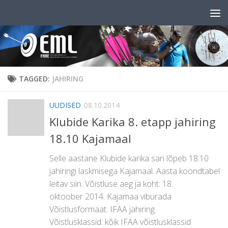
Skip to content
TAGGED:
JAHIRING
UUDISED
08.10.2014
Klubide Karika 8. etapp jahiring
18.10 Kajamaal
Selle aastane Klubide karika sari lõpeb 18.10
jahiringi laskmisega Kajamaal. Aasta koondtabel
leitav siin. Võistluse aeg ja koht: 18.
oktoober 2014. Kajamaa viburada
Võistlusformaat: IFAA jahiring
Võistlusklassid: kõik IFAA võistlusklassid