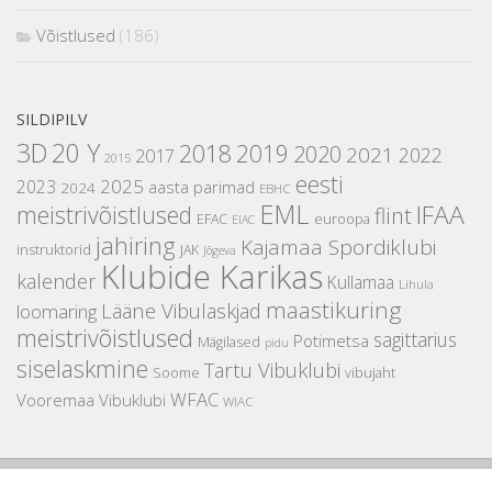
Võistlused
(186)
SILDIPILV
3D
20 Y
2018
2019
2020
2021
2022
2017
2015
eesti
2025
2023
aasta parimad
2024
EBHC
EML
IFAA
meistrivõistlused
flint
EFAC
euroopa
EIAC
jahiring
Kajamaa Spordiklubi
instruktorid
JAK
Jõgeva
Klubide Karikas
kalender
Kullamaa
Lihula
maastikuring
Lääne Vibulaskjad
loomaring
meistrivõistlused
sagittarius
Potimetsa
Mägilased
pidu
siselaskmine
Tartu Vibuklubi
Soome
vibujaht
WFAC
Vooremaa Vibuklubi
WIAC