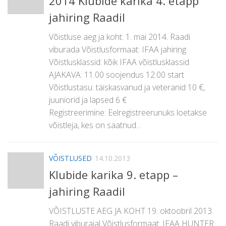
2014 Klubide karika 4. etapp
jahiring Raadil
Võistluse aeg ja koht: 1. mai 2014. Raadi
viburada Võistlusformaat: IFAA jahiring
Võistlusklassid: kõik IFAA võistlusklassid
AJAKAVA: 11.00 soojendus 12.00 start
Võistlustasu: täiskasvanud ja veteranid 10 €,
juuniorid ja lapsed 6 €
Registreerimine: Eelregistreerunuks loetakse
võistleja, kes on saatnud...
VÕISTLUSED
14.10.2013
Klubide karika 9. etapp –
jahiring Raadil
VÕISTLUSTE AEG JA KOHT 19. oktoobril 2013.
Raadi viburajal Võistlusformaat: IFAA HUNTER