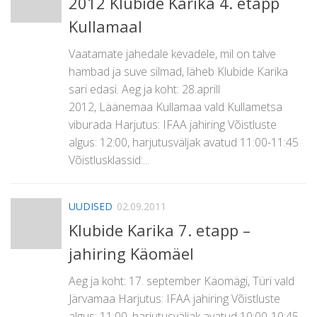
2012 Klubide Karika 4. etapp
Kullamaal
Vaatamate jahedale kevadele, mil on talve
hambad ja suve silmad, läheb Klubide Karika
sari edasi. Aeg ja koht: 28.aprill
2012, Läänemaa Kullamaa vald Kullametsa
viburada Harjutus: IFAA jahiring Võistluste
algus: 12:00, harjutusväljak avatud 11:00-11:45
Võistlusklassid:...
UUDISED
02.09.2011
Klubide Karika 7. etapp –
jahiring Käomäel
Aeg ja koht: 17. september Käomägi, Türi vald
Järvamaa Harjutus: IFAA jahiring Võistluste
algus: 11:00, harjutusväljak avatud 10:00-10:45