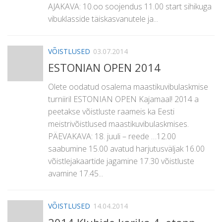
AJAKAVA: 10.oo soojendus 11.00 start sihikuga
vibuklasside täiskasvanutele ja...
VÕISTLUSED
03.07.2014
ESTONIAN OPEN 2014
Olete oodatud osalema maastikuvibulaskmise
turniiril ESTONIAN OPEN Kajamaal! 2014 a
peetakse võistluste raameis ka Eesti
meistrivõistlused maastikuvibulaskmises.
PÄEVAKAVA: 18. juuli – reede …12.00
saabumine 15.00 avatud harjutusväljak 16.00
võistlejakaartide jagamine 17.30 võistluste
avamine 17.45...
VÕISTLUSED
14.04.2014