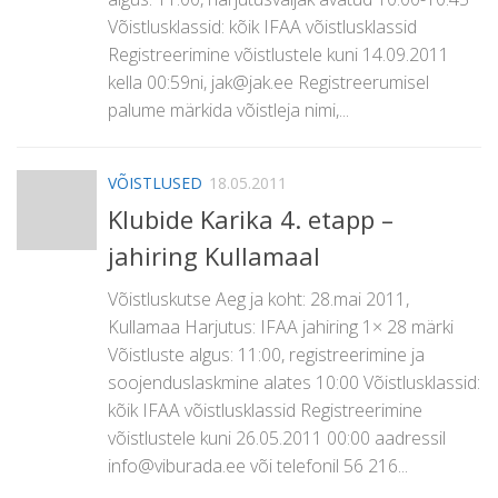
Võistlusklassid: kõik IFAA võistlusklassid
Registreerimine võistlustele kuni 14.09.2011
kella 00:59ni, jak@jak.ee Registreerumisel
palume märkida võistleja nimi,...
VÕISTLUSED
18.05.2011
Klubide Karika 4. etapp –
jahiring Kullamaal
Võistluskutse Aeg ja koht: 28.mai 2011,
Kullamaa Harjutus: IFAA jahiring 1× 28 märki
Võistluste algus: 11:00, registreerimine ja
soojenduslaskmine alates 10:00 Võistlusklassid:
kõik IFAA võistlusklassid Registreerimine
võistlustele kuni 26.05.2011 00:00 aadressil
info@viburada.ee või telefonil 56 216...