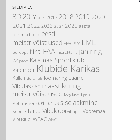
SILDIPILV
i
3D
20 Y
2018
2019
2020
2017
2015
2021
2022
2025
2023
aasta
2024
eesti
parimad
EBHC
EML
meistrivõistlused
EFAC
EIAC
IFAA
jahiring
flint
instruktorid
euroopa
Kajamaa Spordiklubi
J
JAK
Jõgeva
Klubide Karikas
t
kalender
Lääne
loomaring
Kullamaa
Lihula
maastikuring
Vibulaskjad
meistrivõistlused
Mägilased
pidu
siselaskmine
sagittarius
Potimetsa
Tartu Vibuklubi
Vooremaa
Soome
vibujaht
WFAC
Vibuklubi
i
WIAC