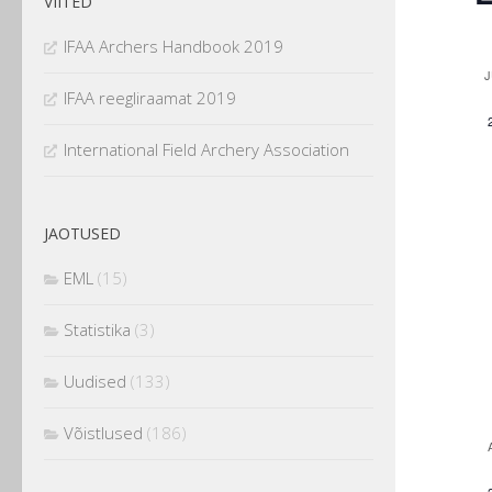
VIITED
IFAA Archers Handbook 2019
J
l
IFAA reegliraamat 2019
International Field Archery Association
r
JAOTUSED
EML
(15)
Statistika
(3)
r
Uudised
(133)
Võistlused
(186)
f