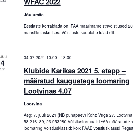
V
WFAC 2022
2022
E
Jõulumäe
v
Eestlaste korraldada on IFAA maailmameistrivõistlused 2
e
maastikulaskmises. Võistluste kodulehe leiad siit.
e
w
n
s
UULI
04.07.2021 10:00
-
18:00
4
Klubide Karikas 2021 5. etapp –
2021
N
määratud kaugustega loomaring
s
a
Lootvinas 4.07
v
Lootvina
Aeg: 7. juuli 2021 (NB pühapäev) Koht: Virga 27, Lootvin
58.216189, 26.953280 Võistlusformaat: IFAA määratud k
loomaring Võistlusklassid: kõik FAAE võistlusklassid Regist