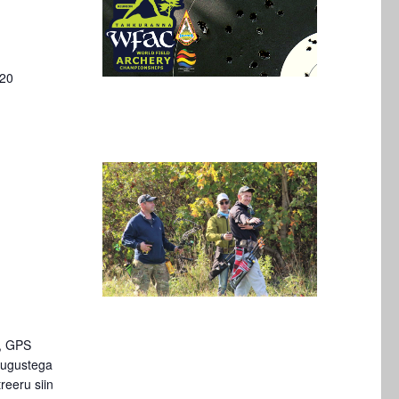
n
020
a, GPS
augustega
reeru siin