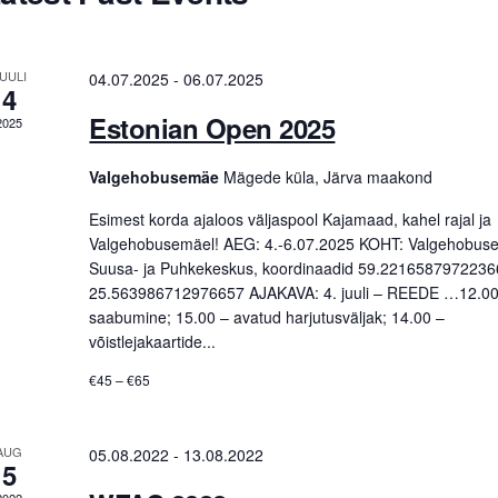
S
a
e
UULI
04.07.2025
-
06.07.2025
4
a
Estonian Open 2025
2025
e
Valgehobusemäe
Mägede küla, Järva maakond
n
c
Esimest korda ajaloos väljaspool Kajamaad, kahel rajal ja
Valgehobusemäel! AEG: 4.-6.07.2025 KOHT: Valgehobu
d
Suusa- ja Puhkekeskus, koordinaadid 59.2216587972236
h
25.563986712976657 AJAKAVA: 4. juuli – REEDE …12.00
a
saabumine; 15.00 – avatud harjutusväljak; 14.00 –
a
võistlejakaartide...
n
€45 – €65
o
d
AUG
05.08.2022
-
13.08.2022
5