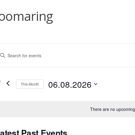
loomaring
E
nter
v
eyword.
earch
e
r
06.08.2026
This Month
vents
n
Select
y
date.
eyword.
There are no upcoming
s
C
atest Past Events