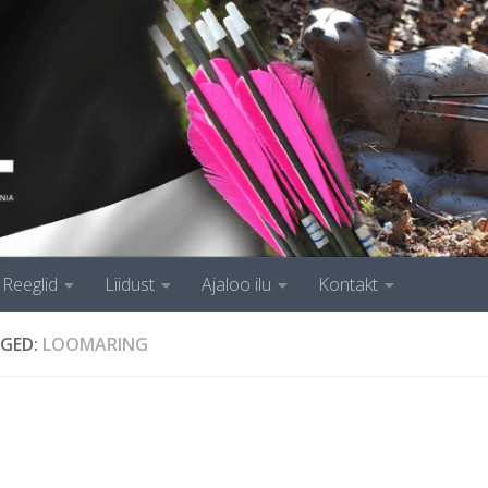
Reeglid
Liidust
Ajaloo ilu
Kontakt
GED:
LOOMARING