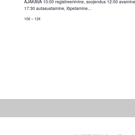
g
AJAKAVA 10:00 registreerimine, soojendus 12:00 avamine,
17:30 autasustamine, lõpetamine...
a
10€ – 12€
o
n