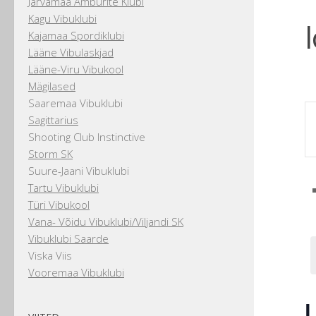
Järvamaa Amburite Klubi
Kagu Vibuklubi
Kajamaa Spordiklubi
Lääne Vibulaskjad
Lääne-Viru Vibukool
Mägilased
Saaremaa Vibuklubi
Sagittarius
E
Shooting Club Instinctive
K
Storm SK
S
Suure-Jaani Vibuklubi
fo
Tartu Vibuklubi
E
Türi Vibukool
Vana- Võidu Vibuklubi/Viljandi SK
b
Vibuklubi Saarde
K
t
Viska Viis
Vooremaa Vibuklubi
L