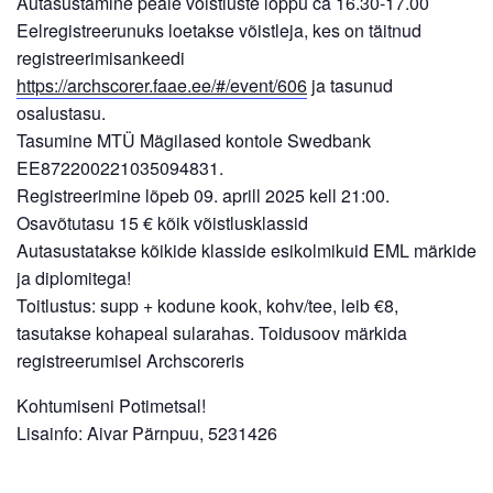
Autasustamine peale võistluste lõppu ca 16.30-17.00
Eelregistreerunuks loetakse võistleja, kes on täitnud
registreerimisankeedi
https://archscorer.faae.ee/#/event/606
ja tasunud
osalustasu.
Tasumine MTÜ Mägilased kontole Swedbank
EE872200221035094831.
Registreerimine lõpeb 09. aprill 2025 kell 21:00.
Osavõtutasu 15 € kõik võistlusklassid
Autasustatakse kõikide klasside esikolmikuid EML märkide
ja diplomitega!
Toitlustus: supp + kodune kook, kohv/tee, leib €8,
tasutakse kohapeal sularahas. Toidusoov märkida
registreerumisel Archscoreris
Kohtumiseni Potimetsal!
Lisainfo: Aivar Pärnpuu, 5231426