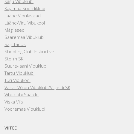
Kagu Vibuklubi
Kajamaa Spordiklubi
Lääne Vibulaskjad
Lääne-Viru Vibukool
Mägilased
Saaremaa Vibuklubi
Sagittarius
Shooting Club Instinctive
Storm SK
Suure-Jaani Vibuklubi
Tartu Vibuklubi
Türi Vibukool
Vana- Võidu Vibuklubi/Viljandi SK
Vibuklubi Saarde
Viska Viis
Vooremaa Vibuklubi
VIITED