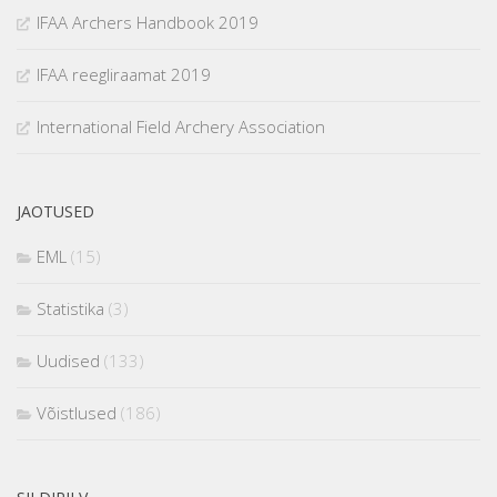
IFAA Archers Handbook 2019
IFAA reegliraamat 2019
International Field Archery Association
JAOTUSED
EML
(15)
Statistika
(3)
Uudised
(133)
Võistlused
(186)