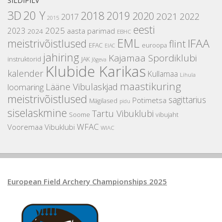
SILDIPILV
3D
20 Y
2018
2019
2020
2021
2022
2017
2015
eesti
2025
2023
aasta parimad
2024
EBHC
EML
IFAA
meistrivõistlused
flint
EFAC
euroopa
EIAC
jahiring
Kajamaa Spordiklubi
instruktorid
JAK
Jõgeva
Klubide Karikas
kalender
Kullamaa
Lihula
maastikuring
Lääne Vibulaskjad
loomaring
meistrivõistlused
sagittarius
Potimetsa
Mägilased
pidu
siselaskmine
Tartu Vibuklubi
Soome
vibujaht
WFAC
Vooremaa Vibuklubi
WIAC
European Field Archery Championships 2025