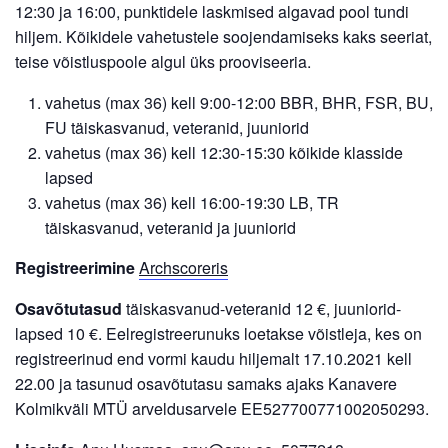
12:30 ja 16:00, punktidele laskmised algavad pool tundi
hiljem. Kõikidele vahetustele soojendamiseks kaks seeriat,
teise võistluspoole algul üks prooviseeria.
vahetus (max 36) kell 9:00-12:00 BBR, BHR, FSR, BU,
FU täiskasvanud, veteranid, juuniorid
vahetus (max 36) kell 12:30-15:30 kõikide klasside
lapsed
vahetus (max 36) kell 16:00-19:30 LB, TR
täiskasvanud, veteranid ja juuniorid
Registreerimine
Archscoreris
Osavõtutasud
täiskasvanud-veteranid 12 €, juuniorid-
lapsed 10 €. Eelregistreerunuks loetakse võistleja, kes on
registreerinud end vormi kaudu hiljemalt 17.10.2021 kell
22.00 ja tasunud osavõtutasu samaks ajaks Kanavere
Kolmikväli MTÜ arveldusarvele EE527700771002050293.