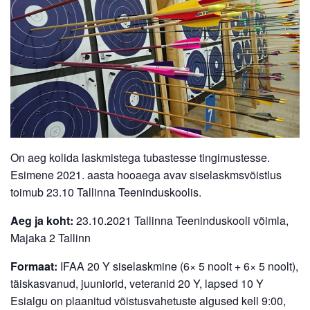
On aeg kolida laskmistega tubastesse tingimustesse.
Esimene 2021. aasta hooaega avav siselaskmsvõistlus
toimub 23.10 Tallinna Teeninduskoolis.
Aeg ja koht:
23.10.2021 Tallinna Teeninduskooli võimla,
Majaka 2 Tallinn
Formaat:
IFAA 20 Y siselaskmine (6× 5 noolt + 6× 5 noolt),
täiskasvanud, juuniorid, veteranid 20 Y, lapsed 10 Y
Esialgu on plaanitud võistusvahetuste algused kell 9:00,