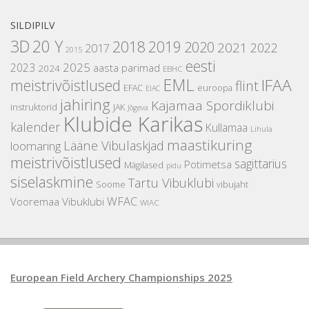
SILDIPILV
3D
20 Y
2018
2019
2020
2021
2022
2017
2015
eesti
2025
2023
aasta parimad
2024
EBHC
EML
IFAA
meistrivõistlused
flint
EFAC
euroopa
EIAC
jahiring
Kajamaa Spordiklubi
instruktorid
JAK
Jõgeva
Klubide Karikas
kalender
Kullamaa
Lihula
maastikuring
Lääne Vibulaskjad
loomaring
meistrivõistlused
sagittarius
Potimetsa
Mägilased
pidu
siselaskmine
Tartu Vibuklubi
Soome
vibujaht
WFAC
Vooremaa Vibuklubi
WIAC
European Field Archery Championships 2025