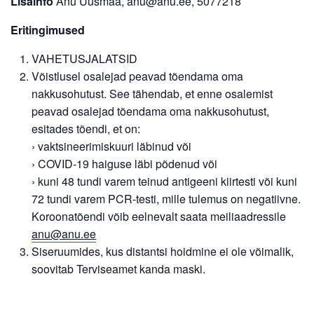
Lisainfo
Anu Uusmaa, anu@anu.ee, 5077218
Eritingimused
VAHETUSJALATSID
Võistlusel osalejad peavad tõendama oma
nakkusohutust. See tähendab, et enne osalemist
peavad osalejad tõendama oma nakkusohutust,
esitades tõendi, et on:
› vaktsineerimiskuuri läbinud või
› COVID-19 haiguse läbi põdenud või
› kuni 48 tundi varem teinud antigeeni kiirtesti või kuni
72 tundi varem PCR-testi, mille tulemus on negatiivne.
Koroonatõendi võib eelnevalt saata meiliaadressile
anu@anu.ee
Siseruumides, kus distantsi hoidmine ei ole võimalik,
soovitab Terviseamet kanda maski.