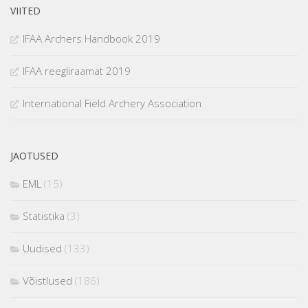
VIITED
IFAA Archers Handbook 2019
IFAA reegliraamat 2019
International Field Archery Association
JAOTUSED
EML
(15)
Statistika
(3)
Uudised
(133)
Võistlused
(186)