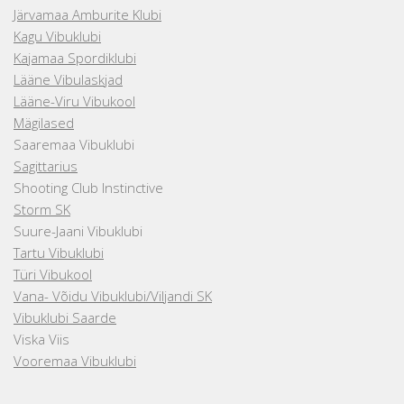
Järvamaa Amburite Klubi
Kagu Vibuklubi
Kajamaa Spordiklubi
Lääne Vibulaskjad
Lääne-Viru Vibukool
Mägilased
Saaremaa Vibuklubi
Sagittarius
Shooting Club Instinctive
Storm SK
Suure-Jaani Vibuklubi
Tartu Vibuklubi
Türi Vibukool
Vana- Võidu Vibuklubi/Viljandi SK
Vibuklubi Saarde
Viska Viis
Vooremaa Vibuklubi