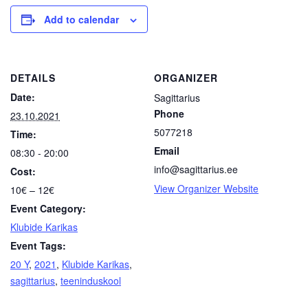
Add to calendar
DETAILS
ORGANIZER
Date:
Sagittarius
Phone
23.10.2021
5077218
Time:
Email
08:30 - 20:00
info@sagittarius.ee
Cost:
View Organizer Website
10€ – 12€
Event Category:
Klubide Karikas
Event Tags:
20 Y
,
2021
,
Klubide Karikas
,
sagittarius
,
teeninduskool