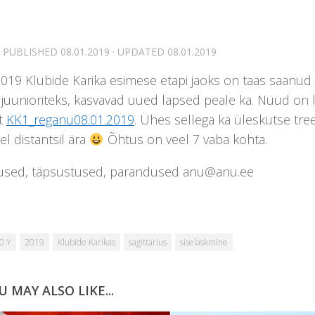
· PUBLISHED
08.01.2019
· UPDATED
08.01.2019
019 Klubide Karika esimese etapi jaoks on taas saanud 
juunioriteks, kasvavad uued lapsed peale ka. Nüüd on l
t
KK1_reganu08.01.2019
. Ühes sellega ka üleskutse tre
el distantsil ära
Õhtus on veel 7 vaba kohta.
used, täpsustused, parandused anu@anu.ee
0 Y
2019
Klubide Karikas
sagittarius
siselaskmine
U MAY ALSO LIKE...