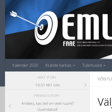
Skip to content
Kalender 2026
Klubide karikas
Tulemused
NEXT STORY
VÕISTL
19.01 KK1 info
PREVIOUS STORY
Väl
Andeks, kas teil on veel ruumi?
Uuendatud!