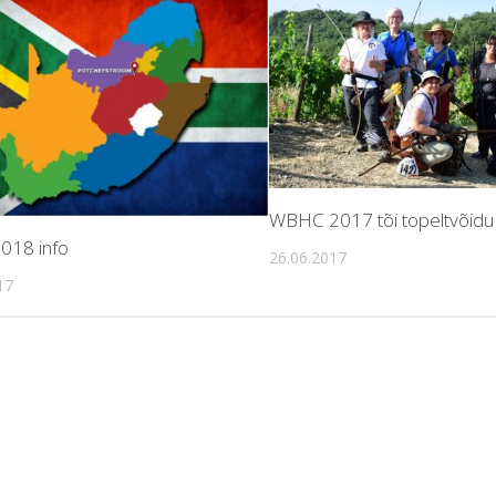
WBHC 2017 tõi topeltvõidu
018 info
26.06.2017
17