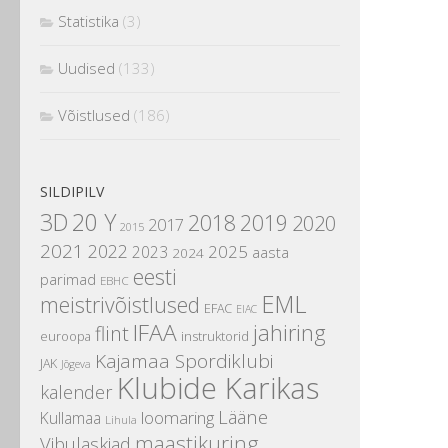
Statistika
(3)
Uudised
(133)
Võistlused
(186)
SILDIPILV
3D
20 Y
2018
2019
2020
2017
2015
2021
2022
2025
2023
aasta
2024
eesti
parimad
EBHC
EML
meistrivõistlused
EFAC
EIAC
IFAA
jahiring
flint
instruktorid
euroopa
Kajamaa Spordiklubi
JAK
Jõgeva
Klubide Karikas
kalender
Lääne
loomaring
Kullamaa
Lihula
maastikuring
Vibulaskjad