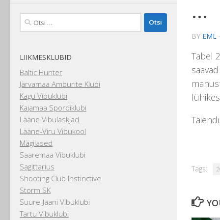
…
Otsi:
BY
EML
Tabel 2
LIIKMESKLUBID
saavad 
Baltic Hunter
manus
Järvamaa Amburite Klubi
Kagu Vibuklubi
lühikes
Kajamaa Spordiklubi
Täiend
Lääne Vibulaskjad
Lääne-Viru Vibukool
Mägilased
Saaremaa Vibuklubi
Sagittarius
Tags:
2
Shooting Club Instinctive
Storm SK
Suure-Jaani Vibuklubi
YO
Tartu Vibuklubi