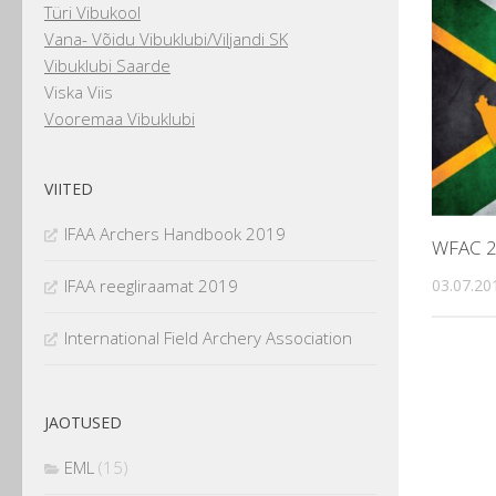
Türi Vibukool
Vana- Võidu Vibuklubi/Viljandi SK
Vibuklubi Saarde
Viska Viis
Vooremaa Vibuklubi
VIITED
IFAA Archers Handbook 2019
WFAC 2
IFAA reegliraamat 2019
03.07.20
International Field Archery Association
JAOTUSED
EML
(15)