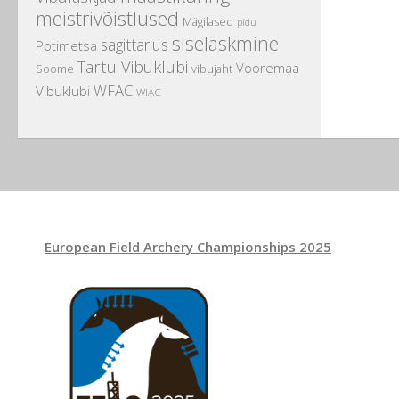
meistrivõistlused
Mägilased
pidu
siselaskmine
sagittarius
Potimetsa
Tartu Vibuklubi
Vooremaa
Soome
vibujaht
WFAC
Vibuklubi
WIAC
European Field Archery Championships 2025