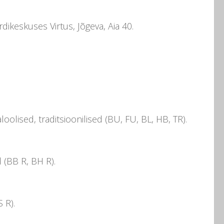
rdikeskuses Virtus, Jõgeva, Aia 40.
oolised, traditsioonilised (BU, FU, BL, HB, TR).
 (BB R, BH R).
 R).