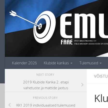
Skip to content
Kalender 2026
Klubide karikas
Tulemused
NEXT STORY
VÕISTL
2019 Klubide Karika 2. etapi
vahetuste ja mattide jaotus
Klu
PREVIOUS STORY
KK1 2019 individuaalsed tulemused