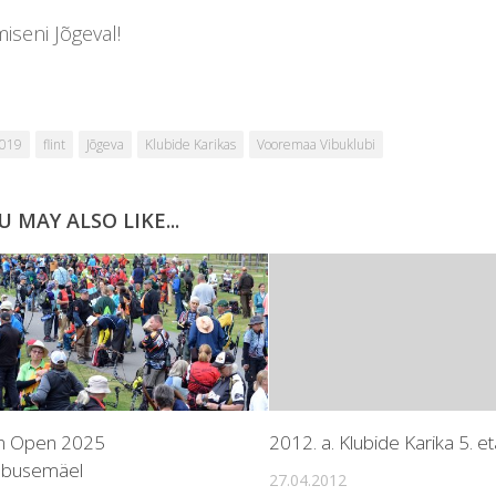
iseni Jõgeval!
019
flint
Jõgeva
Klubide Karikas
Vooremaa Vibuklubi
U MAY ALSO LIKE...
an Open 2025
2012. a. Klubide Karika 5. e
obusemäel
27.04.2012