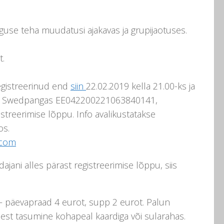
iguse teha muudatusi ajakavas ja grupijaotuses.
t.
registreerinud end
siin
22.02.2019 kella 21.00-ks ja
le Swedpangas EE042200221063840141,
istreerimise lõppu. Info avalikustatakse
os.
.com
jani alles pärast registreerimise lõppu, siis
a – päevapraad 4 eurot, supp 2 eurot. Palun
u eest tasumine kohapeal kaardiga või sularahas.