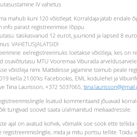
Autasustamine IV vahetus
ma mahub kuni 120 võistlejat. Korraldaja jätab endale õ
info pärast registreerimise lõppu.
tasu: täiskasvanud 12 eurot, juuniorid ja lapsed 8 euro
gimus: VAHETUSJALATSID!
eerimine: eelregistreerinuks loetakse võistleja, kes on 
d osavõtutasu MTÜ Vooremaa Viburada arveldusarve
sse võistleja nimi. Mattidesse jagamine toimub peale reg
019 kella 21:00’ks Facebookis, EML kodulehel ja Vibuinf
ve Tiina Laurisson, +372 5037065,
tiina.laurisson@gmail
gistreerimislingile lisatud kommentaarid jõuavad korralda
õik tungivad soovid saata ülalmainitud meiliaadressile.
ste ajal on avatud kohvik, võimalik soe söök ette tellid
 registreerimislingile, mida ja mitu portsu tellite. Toid