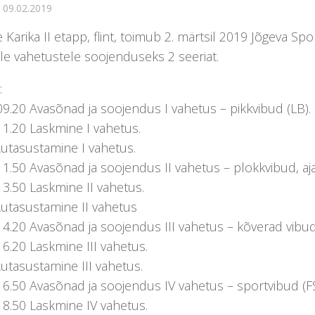
·
09.02.2019
 Karika II etapp, flint, toimub 2. märtsil 2019 Jõgeva Spo
le vahetustele soojenduseks 2 seeriat.
:
9.20 Avasõnad ja soojendus I vahetus – pikkvibud (LB).
11.20 Laskmine I vahetus.
Autasustamine I vahetus.
1.50 Avasõnad ja soojendus II vahetus – plokkvibud, ajal
3.50 Laskmine II vahetus.
Autasustamine II vahetus
4.20 Avasõnad ja soojendus III vahetus – kõverad vibud
6.20 Laskmine III vahetus.
utasustamine III vahetus.
6.50 Avasõnad ja soojendus IV vahetus – sportvibud (FS
18.50 Laskmine IV vahetus.