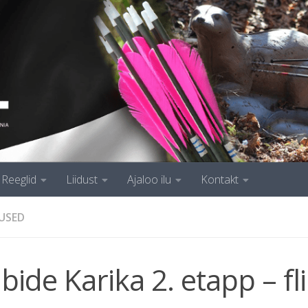
Reeglid
Liidust
Ajaloo ilu
Kontakt
USED
bide Karika 2. etapp – fl