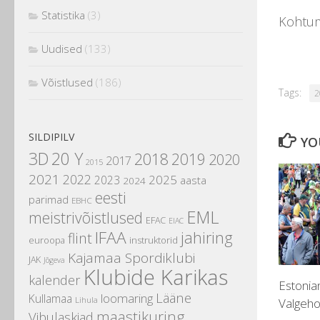
Statistika
(3)
Kohtum
Uudised
(133)
Võistlused
(186)
Tags:
2
SILDIPILV
YO
3D
20 Y
2018
2019
2020
2017
2015
2021
2022
2025
2023
aasta
2024
eesti
parimad
EBHC
EML
meistrivõistlused
EFAC
EIAC
IFAA
jahiring
flint
instruktorid
euroopa
Kajamaa Spordiklubi
JAK
Jõgeva
Klubide Karikas
kalender
Estoni
Lääne
loomaring
Kullamaa
Lihula
Valgeh
maastikuring
Vibulaskjad