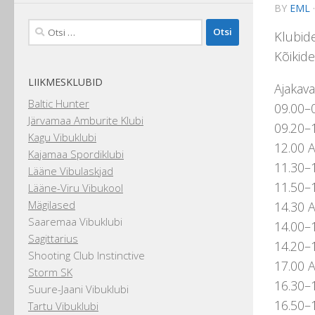
BY
EML
Otsi:
Klubide
Kõikide
LIIKMESKLUBID
Ajakava
Baltic Hunter
09.00–0
Järvamaa Amburite Klubi
09.20–
Kagu Vibuklubi
12.00 
Kajamaa Spordiklubi
11.30–1
Lääne Vibulaskjad
11.50–1
Lääne-Viru Vibukool
Mägilased
14.30 
Saaremaa Vibuklubi
14.00–1
Sagittarius
14.20–1
Shooting Club Instinctive
17.00 A
Storm SK
16.30–1
Suure-Jaani Vibuklubi
16.50–
Tartu Vibuklubi