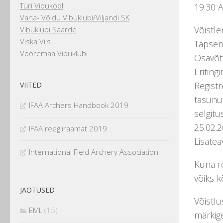
Türi Vibukool
19.30 
Vana- Võidu Vibuklubi/Viljandi SK
Võistle
Vibuklubi Saarde
Viska Viis
Täpsem 
Vooremaa Vibuklubi
Osavõtu
Eritin
Registr
VIITED
tasunu
IFAA Archers Handbook 2019
selgitu
25.02.2
IFAA reegliraamat 2019
Lisatea
International Field Archery Association
Kuna re
võiks k
JAOTUSED
Võistlu
EML
(15)
märkige