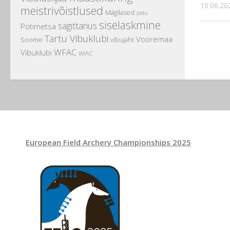
10.06.20
meistrivõistlused
Mägilased
pidu
siselaskmine
sagittarius
Potimetsa
Tartu Vibuklubi
Vooremaa
Soome
vibujaht
WFAC
Vibuklubi
WIAC
European Field Archery Championships 2025