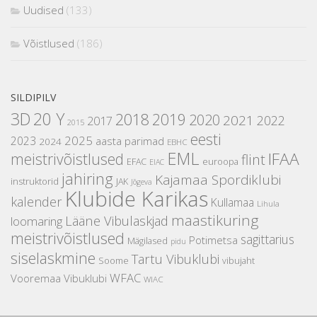
Uudised
(133)
Võistlused
(186)
SILDIPILV
3D
20 Y
2018
2019
2020
2021
2022
2017
2015
eesti
2025
2023
aasta parimad
2024
EBHC
EML
IFAA
meistrivõistlused
flint
EFAC
euroopa
EIAC
jahiring
Kajamaa Spordiklubi
instruktorid
JAK
Jõgeva
Klubide Karikas
kalender
Kullamaa
Lihula
maastikuring
Lääne Vibulaskjad
loomaring
meistrivõistlused
sagittarius
Potimetsa
Mägilased
pidu
siselaskmine
Tartu Vibuklubi
Soome
vibujaht
WFAC
Vooremaa Vibuklubi
WIAC