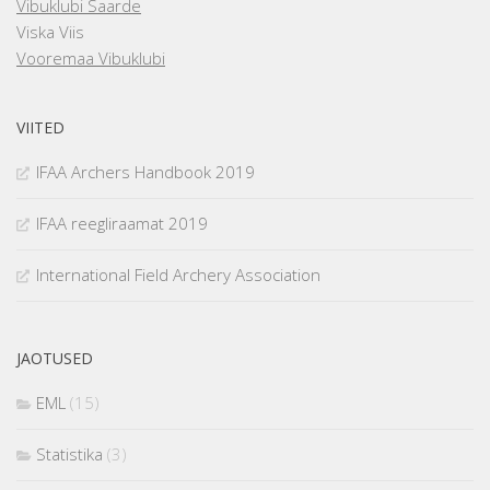
Vibuklubi Saarde
Viska Viis
Vooremaa Vibuklubi
VIITED
IFAA Archers Handbook 2019
IFAA reegliraamat 2019
International Field Archery Association
JAOTUSED
EML
(15)
Statistika
(3)