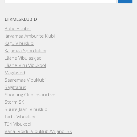
LIIKMESKLUBID
Baltic Hunter
Järvamaa Amburite Klubi
Kagu Vibuklubi
Kajamaa Spordiklubi
Lääne Vibulaskjad
Lääne-Viru Vibukool
Mägilased
Saaremaa Vibuklubi
Sagittarius
Shooting Club Instinctive
Storm SK
Suure-Jaani Vibuklubi
Tartu Vibuklubi
Türi Vibukool
Vana- Võidu Vibuklubi/Viljandi SK