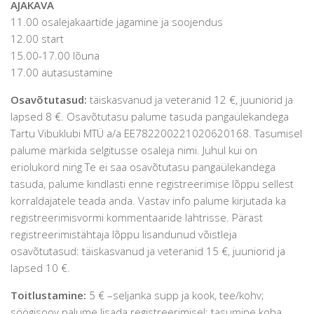
AJAKAVA
11.00 osalejakaartide jagamine ja soojendus
12.00 start
15.00-17.00 lõuna
17.00 autasustamine
Osavõtutasud:
täiskasvanud ja veteranid 12 €, juuniorid ja
lapsed 8 €. Osavõtutasu palume tasuda pangaülekandega
Tartu Vibuklubi MTÜ a/a EE782200221020620168. Tasumisel
palume märkida selgitusse osaleja nimi. Juhul kui on
eriolukord ning Te ei saa osavõtutasu pangaülekandega
tasuda, palume kindlasti enne registreerimise lõppu sellest
korraldajatele teada anda. Vastav info palume kirjutada ka
registreerimisvormi kommentaaride lahtrisse. Pärast
registreerimistähtaja lõppu lisandunud võistleja
osavõtutasud: täiskasvanud ja veteranid 15 €, juuniorid ja
lapsed 10 €.
Toitlustamine:
5 € –seljanka supp ja kook, tee/kohv;
söögisoov palume lisada registreerimisel; tasumine koha