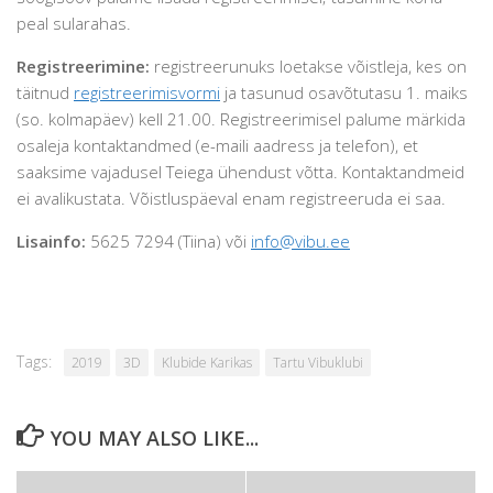
peal sularahas.
Registreerimine:
registreerunuks loetakse võistleja, kes on
täitnud
registreerimisvormi
ja tasunud osavõtutasu 1. maiks
(so. kolmapäev) kell 21.00. Registreerimisel palume märkida
osaleja kontaktandmed (e-maili aadress ja telefon), et
saaksime vajadusel Teiega ühendust võtta. Kontaktandmeid
ei avalikustata. Võistluspäeval enam registreeruda ei saa.
Lisainfo:
5625 7294 (Tiina) või
info@vibu.ee
Tags:
2019
3D
Klubide Karikas
Tartu Vibuklubi
YOU MAY ALSO LIKE...