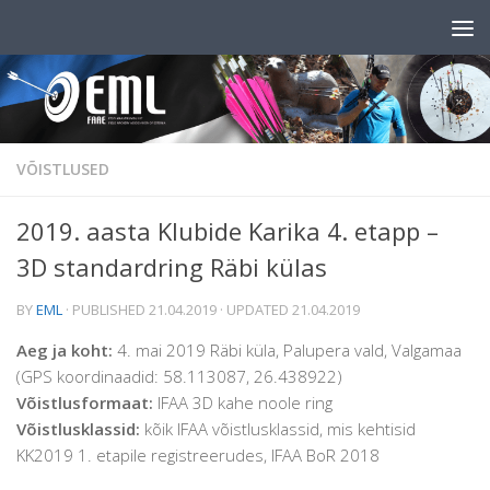
Skip to content
VÕISTLUSED
2019. aasta Klubide Karika 4. etapp –
3D standardring Räbi külas
BY
EML
· PUBLISHED
21.04.2019
· UPDATED
21.04.2019
Aeg ja koht:
4. mai 2019 Räbi küla, Palupera vald, Valgamaa
(GPS koordinaadid: 58.113087, 26.438922)
Võistlusformaat:
IFAA 3D kahe noole ring
Võistlusklassid:
kõik IFAA võistlusklassid, mis kehtisid
KK2019 1. etapile registreerudes, IFAA BoR 2018