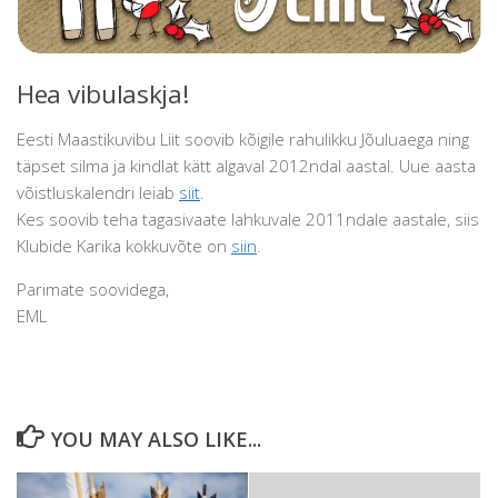
Hea vibulaskja!
Eesti Maastikuvibu Liit soovib kõigile rahulikku Jõuluaega ning
täpset silma ja kindlat kätt algaval 2012ndal aastal. Uue aasta
võistluskalendri leiab
siit
.
Kes soovib teha tagasivaate lahkuvale 2011ndale aastale, siis
Klubide Karika kokkuvõte on
siin
.
Parimate soovidega,
EML
YOU MAY ALSO LIKE...