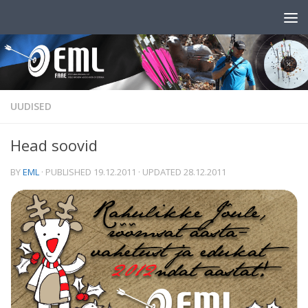
Skip to content
UUDISED
Head soovid
BY
EML
· PUBLISHED
19.12.2011
· UPDATED
28.12.2011