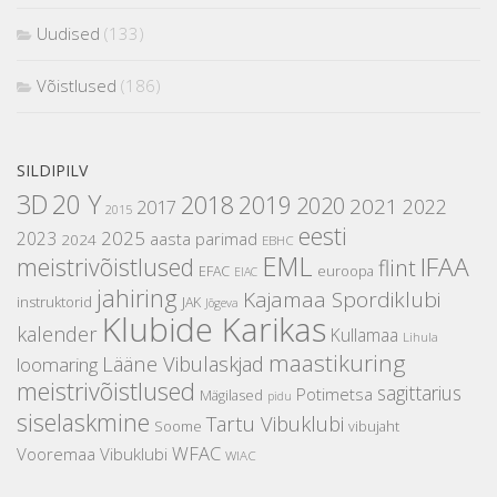
Uudised
(133)
Võistlused
(186)
SILDIPILV
3D
20 Y
2018
2019
2020
2021
2022
2017
2015
eesti
2025
2023
aasta parimad
2024
EBHC
EML
IFAA
meistrivõistlused
flint
EFAC
euroopa
EIAC
jahiring
Kajamaa Spordiklubi
instruktorid
JAK
Jõgeva
Klubide Karikas
kalender
Kullamaa
Lihula
maastikuring
Lääne Vibulaskjad
loomaring
meistrivõistlused
sagittarius
Potimetsa
Mägilased
pidu
siselaskmine
Tartu Vibuklubi
Soome
vibujaht
WFAC
Vooremaa Vibuklubi
WIAC