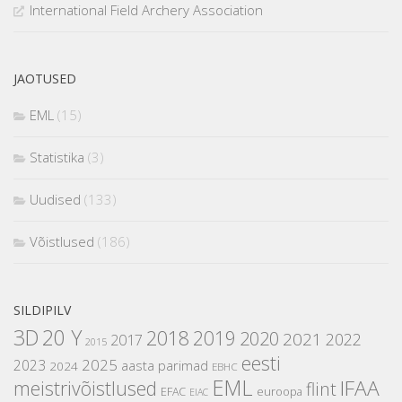
International Field Archery Association
JAOTUSED
EML
(15)
Statistika
(3)
Uudised
(133)
Võistlused
(186)
SILDIPILV
3D
20 Y
2018
2019
2020
2021
2022
2017
2015
eesti
2025
2023
aasta parimad
2024
EBHC
EML
IFAA
meistrivõistlused
flint
EFAC
euroopa
EIAC