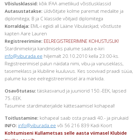
Võislusklassid:
kõik IFAA ametlikud võistlusklassid
Autasustatakse:
üldvõitjate kolme paremat medalite ja
diplomitega; B ja C klasside võitjaid diplomitega
Korraldaja:
EML-i egiidi all Lääne Vibulaskjad; võistluste
kapten Aare Lauren
Registreerimine:
EELREGISTREERIMINE KOHUSTUSLIK!
Stardinimekirja kandmiseks palume saata e-kiri
info@viburada.ee
hiljemalt 20.10.2010 kella 23:00-ks.
Registreerimisel palun näidata nimi, vibu-ja vanuseklass,
tasemeklass ja klubiline kuuluvus. Kes soovivad praadi süüa,
palume ka see eelregistreerimisel ära märkida.
Osavõtutasu:
täiskasvanud ja juuniorid 150.-EEK, lapsed
75.-EEK.
Tasumine stardimaterjalide kättesaamisel kohapeal!
Toitlustamine:
kohapeal saab osta praadi 40.- ja pirukaid
INFO:
info@viburada.ee
või 56 216 839 Kadi Koort
Kohtumiseni Kullametsas selle aasta viimasel Klubide