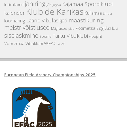
jahiring
Kajamaa Spordiklubi
instruktorid
JAK
Jõgeva
Klubide Karikas
kalender
Kullamaa
Lihula
maastikuring
Lääne Vibulaskjad
loomaring
meistrivõistlused
sagittarius
Potimetsa
Mägilased
pidu
siselaskmine
Tartu Vibuklubi
Soome
vibujaht
WFAC
Vooremaa Vibuklubi
WIAC
European Field Archery Championships 2025