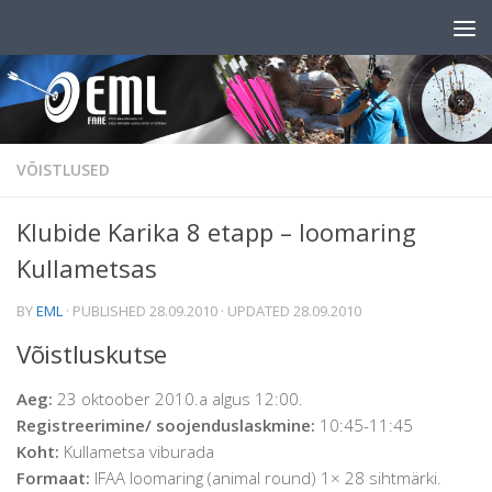
Skip to content
VÕISTLUSED
Klubide Karika 8 etapp – loomaring
Kullametsas
BY
EML
· PUBLISHED
28.09.2010
· UPDATED
28.09.2010
Võistluskutse
Aeg:
23 oktoober 2010.a algus 12:00.
Registreerimine/ soojenduslaskmine:
10:45-11:45
Koht:
Kullametsa viburada
Formaat:
IFAA loomaring (animal round) 1× 28 sihtmärki.