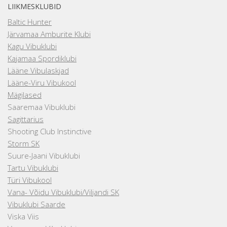
LIIKMESKLUBID
Baltic Hunter
Järvamaa Amburite Klubi
Kagu Vibuklubi
Kajamaa Spordiklubi
Lääne Vibulaskjad
Lääne-Viru Vibukool
Mägilased
Saaremaa Vibuklubi
Sagittarius
Shooting Club Instinctive
Storm SK
Suure-Jaani Vibuklubi
Tartu Vibuklubi
Türi Vibukool
Vana- Võidu Vibuklubi/Viljandi SK
Vibuklubi Saarde
Viska Viis