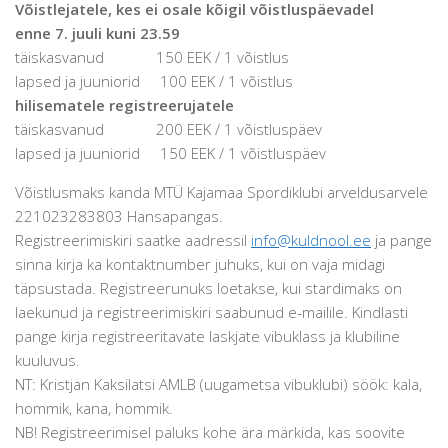
Võistlejatele, kes ei osale kõigil võistluspäevadel
enne 7. juuli kuni 23.59
täiskasvanud 150 EEK / 1 võistlus
lapsed ja juuniorid 100 EEK / 1 võistlus
hilisematele registreerujatele
täiskasvanud 200 EEK / 1 võistluspäev
lapsed ja juuniorid 150 EEK / 1 võistluspäev
Võistlusmaks kanda MTÜ Kajamaa Spordiklubi arveldusarvele
221023283803 Hansapangas.
Registreerimiskiri saatke aadressil
info@kuldnool.ee
ja pange
sinna kirja ka kontaktnumber juhuks, kui on vaja midagi
täpsustada. Registreerunuks loetakse, kui stardimaks on
laekunud ja registreerimiskiri saabunud e-mailile. Kindlasti
pange kirja registreeritavate laskjate vibuklass ja klubiline
kuuluvus.
NT: Kristjan Kaksilatsi AMLB (uugametsa vibuklubi) söök: kala,
hommik, kana, hommik.
NB! Registreerimisel paluks kohe ära märkida, kas soovite