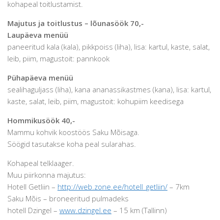
kohapeal toitlustamist.
Majutus ja toitlustus – lõunasöök 70,-
Laupäeva menüü
paneeritud kala (kala), pikkpoiss (liha), lisa: kartul, kaste, salat,
leib, piim, magustoit: pannkook
Pühapäeva menüü
sealihaguljass (liha), kana ananassikastmes (kana), lisa: kartul,
kaste, salat, leib, piim, magustoit: kohupiim keedisega
Hommikusöök 40,-
Mammu kohvik koostöös Saku Mõisaga.
Söögid tasutakse koha peal sularahas.
Kohapeal telklaager.
Muu piirkonna majutus:
Hotell Getliin –
http://web.zone.ee/hotell_getliin/
– 7km
Saku Mõis – broneeritud pulmadeks
hotell Dzingel –
www.dzingel.ee
– 15 km (Tallinn)