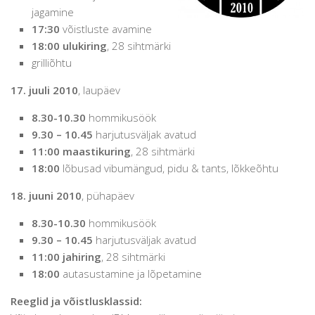
jagamine
17:30
võistluste avamine
18:00 ulukiring
, 28 sihtmärki
grilliõhtu
17. juuli 2010
, laupäev
8.30-10.30
hommikusöök
9.30 – 10.45
harjutusväljak avatud
11:00 maastikuring
, 28 sihtmärki
18:00
lõbusad vibumängud, pidu & tants, lõkkeõhtu
18. juuni 2010
, pühapäev
8.30-10.30
hommikusöök
9.30 – 10.45
harjutusväljak avatud
11:00 jahiring
, 28 sihtmärki
18:00
autasustamine ja lõpetamine
Reeglid ja võistlusklassid: