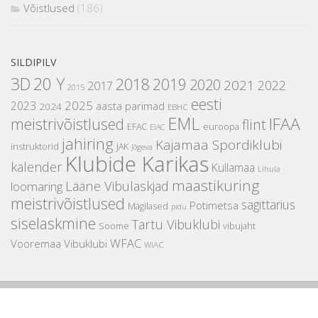
Võistlused
(186)
SILDIPILV
3D
20 Y
2018
2019
2020
2021
2022
2017
2015
eesti
2025
2023
aasta parimad
2024
EBHC
EML
IFAA
meistrivõistlused
flint
EFAC
euroopa
EIAC
jahiring
Kajamaa Spordiklubi
instruktorid
JAK
Jõgeva
Klubide Karikas
kalender
Kullamaa
Lihula
maastikuring
Lääne Vibulaskjad
loomaring
meistrivõistlused
sagittarius
Potimetsa
Mägilased
pidu
siselaskmine
Tartu Vibuklubi
Soome
vibujaht
WFAC
Vooremaa Vibuklubi
WIAC