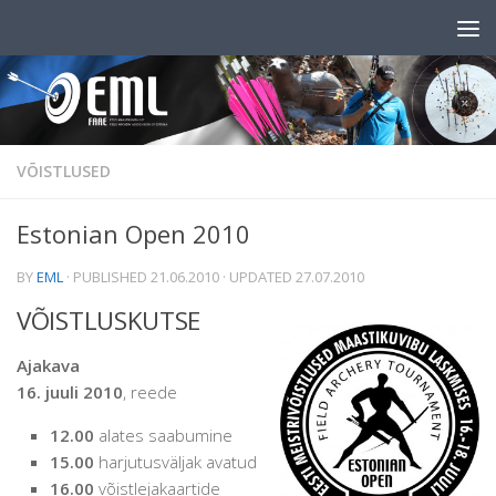
Skip to content
VÕISTLUSED
Estonian Open 2010
BY
EML
· PUBLISHED
21.06.2010
· UPDATED
27.07.2010
VÕISTLUSKUTSE
Ajakava
16. juuli 2010
, reede
12.00
alates saabumine
15.00
harjutusväljak avatud
16.00
võistlejakaartide