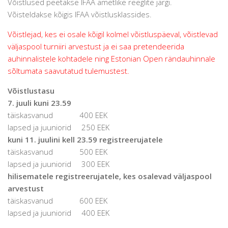
Võistlused peetakse IFAA ametlike reeglite järgi.
Võisteldakse kõigis IFAA võistlusklassides.
Võistlejad, kes ei osale kõigil kolmel võistluspäeval, võistlevad
väljaspool turniiri arvestust ja ei saa pretendeerida
auhinnalistele kohtadele ning Estonian Open rändauhinnale
sõltumata saavutatud tulemustest.
Võistlustasu
7. juuli kuni 23.59
täiskasvanud 400 EEK
lapsed ja juuniorid 250 EEK
kuni 11. juulini kell 23.59 registreerujatele
täiskasvanud 500 EEK
lapsed ja juuniorid 300 EEK
hilisematele registreerujatele, kes osalevad väljaspool
arvestust
täiskasvanud 600 EEK
lapsed ja juuniorid 400 EEK