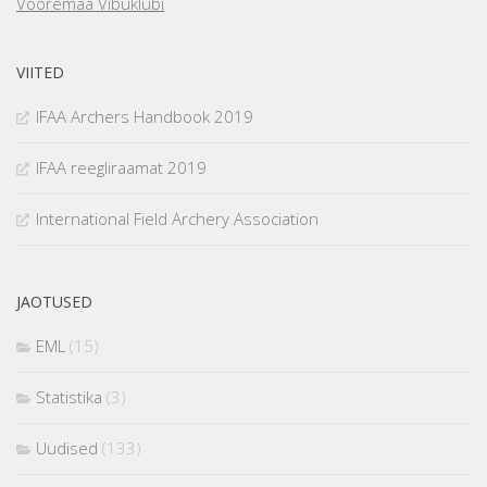
Vooremaa Vibuklubi
VIITED
IFAA Archers Handbook 2019
IFAA reegliraamat 2019
International Field Archery Association
JAOTUSED
EML
(15)
Statistika
(3)
Uudised
(133)